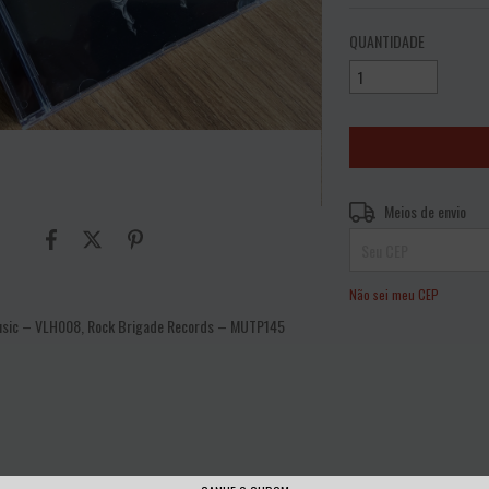
QUANTIDADE
Entregas para o CEP:
Meios de envio
Não sei meu CEP
 Music – VLH008, Rock Brigade Records – MUTP145