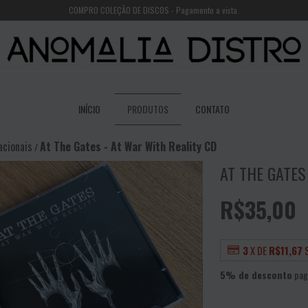
COMPRO COLEÇÃO DE DISCOS - Pagamento a vista.
INÍCIO
PRODUTOS
CONTATO
acionais
At The Gates - At War With Reality CD
/
AT THE GATES
R$35,00
3
X DE
R$11,67
5% de desconto
pag
VER MEIOS DE PAGAME