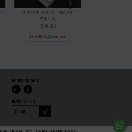
PROTECTED ILLUSION ?- 1989-1991:
IS
JOHN BONGIOVI - THE P
WATCHIN...
YEARS...
R$40,00
R$30,00
3
x de
R$13,33
sem juros
3
x de
R$10,00
se
REDES SOCIAIS
NEWSLETTER
DISTRO - 24696588000128 - 2026. TODOS OS DIREITOS RESERVADOS.