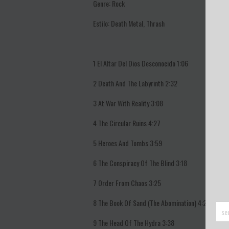
Genre:
Rock
Estilo:
Death Metal, Thrash
1
El Altar Del Dios Desconocido 1:06
2
Death And The Labyrinth
2:32
3
At War With Reality
3:08
4
The Circular Ruins
4:27
5
Heroes And Tombs 3:59
6
The Conspiracy Of The Blind
3:18
7
Order From Chaos
3:25
8
The Book Of Sand (The Abomination)
4:27
9
The Head Of The Hydra
3:38