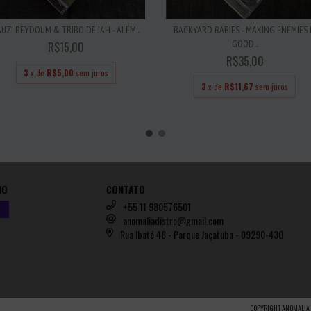
UZI BEYDOUM & TRIBO DE JAH - ALÉM...
BACKYARD BABIES - MAKING ENEMIES 
GOOD...
R$15,00
R$35,00
3
x de
R$5,00
sem juros
3
x de
R$11,67
sem juros
IO
CONTATO
+55 11 980576501
anomaliadistro@gmail.com
Rua Ibaté 48 - Parque Jaçatuba - 09290-430
COPYRIGHT ANOMALIA 