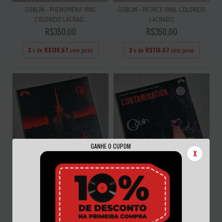
GOBLIN - PHENOMENA VINIL
GOBLIN - PATRICK VINIL COLORIDO
COLORIDO LACRAD...
LACRADO
R$350,00
R$350,00
3
x de
R$116,67
sem juros
3
x de
R$116,67
sem juros
GANHE O CUPOM
X
GOBLIN - NON HO SONNO VINIL
GOBLIN - CONTAMINATION VINIL
COLORIDO LAC...
COLORIDO LA...
R$350,00
R$350,00
3
x de
R$116,67
sem juros
3
x de
R$116,67
sem juros