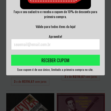
Faça o seu cadastro e receba o cupom de 10% de desconto para
primeira compra.
Válido para todos itens da loja!
Aproveite!
RECEBER CUPOM
GOBLIN - BUIO OMEGA VINIL
GOBLIN - TENEBRE VINIL LACRADO
COLORIDO LACRA...
R$350,00
Esse cupom é de uso único, limitado a primeira compra no site.
R$350,00
3
x de
R$116,67
sem juros
3
x de
R$116,67
sem juros