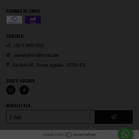
FORMAS DE ENVIO
CONTATO
+55 11 980576501
anomaliadistro@gmail.com
Rua Ibaté 48 - Parque Jaçatuba - 09290-430
REDES SOCIAIS
NEWSLETTER