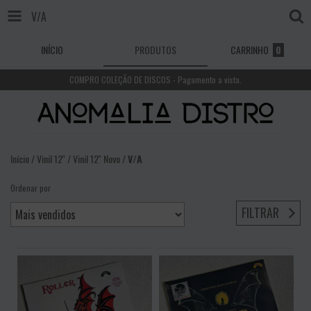
V/A
INÍCIO
PRODUTOS
CARRINHO
0
COMPRO COLEÇÃO DE DISCOS - Pagamento a vista.
Início
/
Vinil 12''
/
Vinil 12'' Novo
/
V/A
Ordenar por
FILTRAR