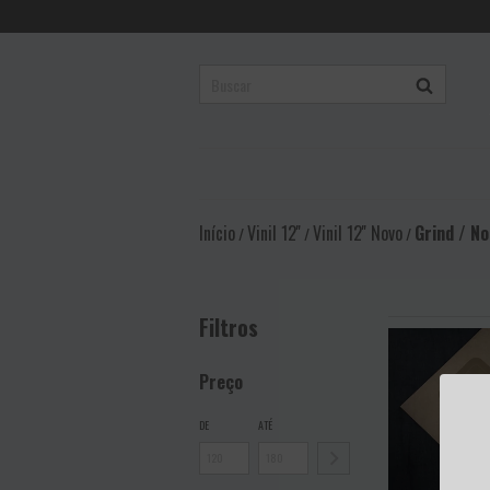
Início
Vinil 12''
Vinil 12'' Novo
Grind / No
/
/
/
Filtros
Preço
DE
ATÉ