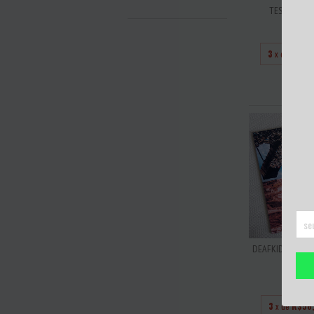
TEST - JOG
R$12
3
x de
R$40
DEAFKIDS & RAKT
POM
R$17
3
x de
R$56