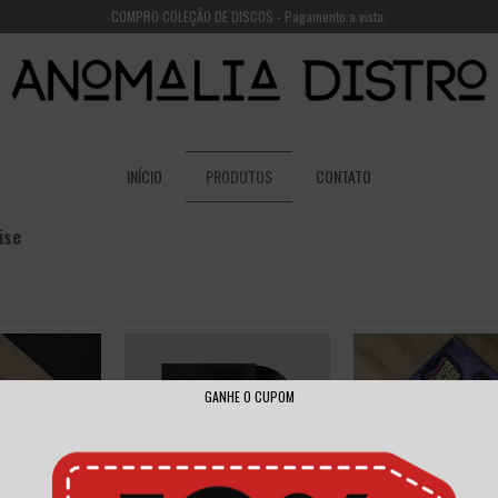
COMPRO COLEÇÃO DE DISCOS - Pagamento a vista.
INÍCIO
PRODUTOS
CONTATO
ise
GANHE O CUPOM
TEST & DEAF KIDS - SEM