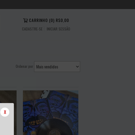
CARRINHO
(
0
)
R$0,00
CADASTRE-SE
INICIAR SESSÃO
Ordenar por
X