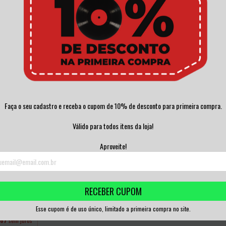
O HUMANO LP
ZOMBIE COOKBOOK - 
ESPERANÇAS -...
THE GRAVE VINI.
0,00
R$180,00
R$150,00
,00
sem juros
3
x de
R$60,00
sem juros
3
x de
R$50,00
sem
Faça o seu cadastro e receba o cupom de 10% de desconto para primeira compra.
Válido para todos itens da loja!
Aproveite!
A - LIVE AT SESC
P...
RECEBER CUPOM
0,00
Esse cupom é de uso único, limitado a primeira compra no site.
,67
sem juros