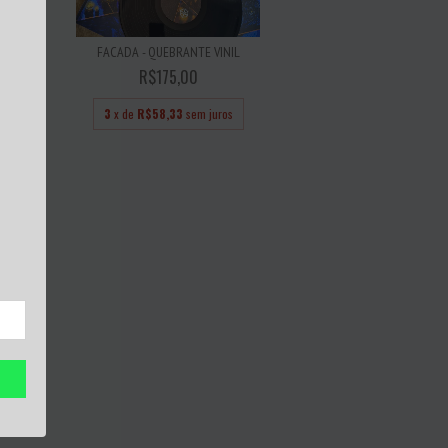
OUTSIDE
..
FACADA - QUEBRANTE VINIL
R$175,00
 juros
3
x de
R$58,33
sem juros