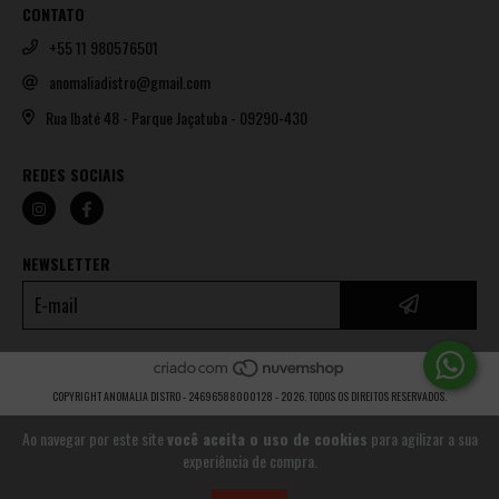
CONTATO
+55 11 980576501
anomaliadistro@gmail.com
Rua Ibaté 48 - Parque Jaçatuba - 09290-430
REDES SOCIAIS
NEWSLETTER
COPYRIGHT ANOMALIA DISTRO - 24696588000128 - 2026. TODOS OS DIREITOS RESERVADOS.
Ao navegar por este site
você aceita o uso de cookies
para agilizar a sua
experiência de compra.