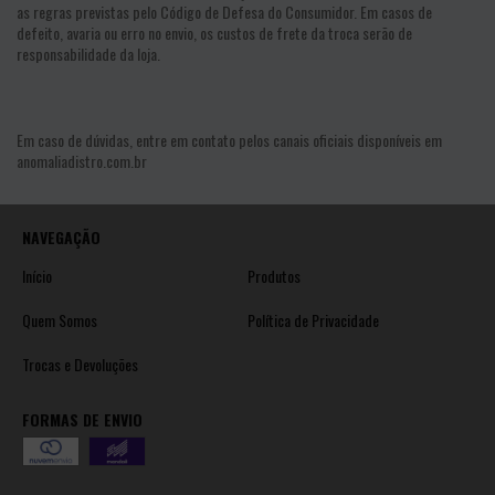
as regras previstas pelo Código de Defesa do Consumidor. Em casos de
defeito, avaria ou erro no envio, os custos de frete da troca serão de
responsabilidade da loja.
Em caso de dúvidas, entre em contato pelos canais oficiais disponíveis em
anomaliadistro.com.br
NAVEGAÇÃO
Início
Produtos
Quem Somos
Política de Privacidade
Trocas e Devoluções
FORMAS DE ENVIO