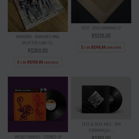
TEST - JOGO HUMANO LP
R$120,00
RAMONES - RAMONES VINIL
SPLATTER CAPA CO...
3
x de
R$40,00
sem juros
R$300,00
3
x de
R$100,00
sem juros
TEST & DEAF KIDS - SEM
ESPERANÇAS -...
MICKEY JUNKIES - STONED LP
R$180,00