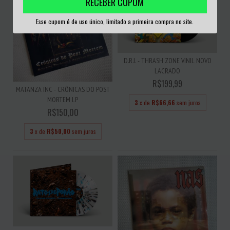
RECEBER CUPOM
Esse cupom é de uso único, limitado a primeira compra no site.
D.R.I. - THRASH ZONE VINIL NOVO
LACRADO
R$199,99
MATANZA INC - CRÔNICAS DO POST
MORTEM LP
3
x de
R$66,66
sem juros
R$150,00
3
x de
R$50,00
sem juros