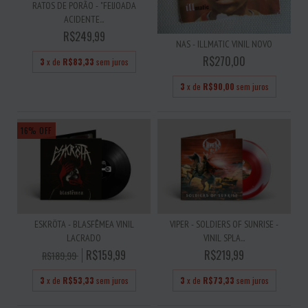
RATOS DE PORÃO - "FEIJOADA
ACIDENTE...
R$249,99
NAS - ILLMATIC VINIL NOVO
R$270,00
3
x de
R$83,33
sem juros
3
x de
R$90,00
sem juros
16
%
OFF
ESKRÖTA - BLASFÊMEA VINIL
VIPER - SOLDIERS OF SUNRISE -
LACRADO
VINIL SPLA...
R$159,99
R$219,99
R$189,99
3
x de
R$53,33
sem juros
3
x de
R$73,33
sem juros