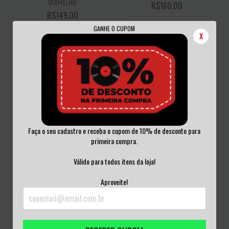
VERMELHO
R$160,00
R$149,00
3
x de
R$53,33
sem juros
GANHE O CUPOM
3
x de
R$49,67
sem juros
X
LOCKDOWN - UNHOLY CEREMONY
Faça o seu cadastro e receba o cupom de 10% de desconto para
HERETIC 12''
primeira compra.
MAMELO SOUND SYSTEM - URBÁLIA
R$130,00
2X10''
Válido para todos itens da loja!
R$100,00
3
x de
R$43,33
sem juros
Aproveite!
3
x de
R$33,33
sem juros