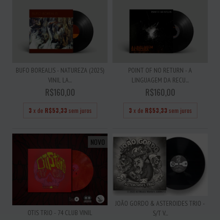
BUFO BOREALIS - NATUREZA (2025)
POINT OF NO RETURN - A
VINIL LA...
LINGUAGEM DA RECU...
R$160,00
R$160,00
3
x de
R$53,33
sem juros
3
x de
R$53,33
sem juros
NOVO
JOÃO GORDO & ASTEROIDES TRIO -
OTIS TRIO - 74 CLUB VINIL
S/T V...