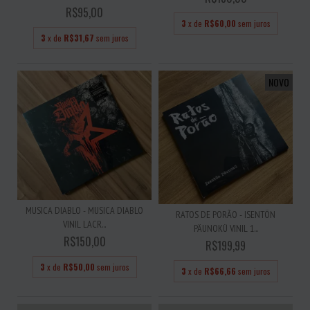
R$95,00
3
x de
R$60,00
sem juros
3
x de
R$31,67
sem juros
NOVO
MUSICA DIABLO - MUSICA DIABLO
RATOS DE PORÃO - ISENTÖN
VINIL LACR...
PÄUNOKÜ VINIL 1...
R$150,00
R$199,99
3
x de
R$50,00
sem juros
3
x de
R$66,66
sem juros