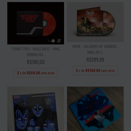
VIPER - SOLDIERS OF SUNRISE -
TURBO TRIO - BAILE BASS - VINIL
VINIL PICT...
VERMELHO...
R$299,99
R$180,00
3
x de
R$100,00
sem juros
3
x de
R$60,00
sem juros