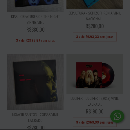
SEPULTURA - SCHIZOPHRENIA VINIL
KISS - CREATURES OF THE NIGHT
NACIONAL...
VINNIE VIN...
R$280,00
R$380,00
3
x de
R$93,33
sem juros
3
x de
R$126,67
sem juros
LUCIFER - LUCIFER II (2018) VINIL
LACRAD...
R$190,00
MOACIR SANTOS - COISAS VINIL
LACRADO
3
x de
R$63,33
sem juros
R$280,00