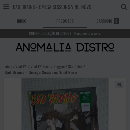
BAD BRAINS - OMEGA SESSIONS VINIL NOVO
INÍCIO
PRODUTOS
CARRINHO
0
COMPRO COLEÇÃO DE DISCOS - Pagamento a vista.
Início
/
Vinil 12''
/
Vinil 12'' Novo
/
Reggae / Ska / Dub
/
Bad Brains - Omega Sessions Vinil Novo