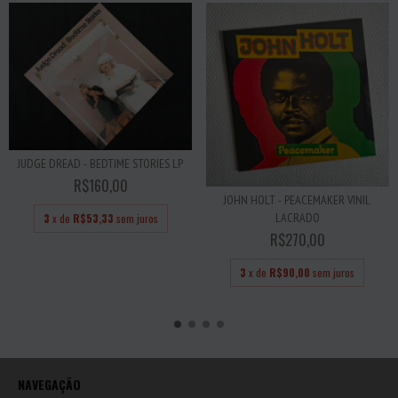
JUDGE DREAD - BEDTIME STORIES LP
R$160,00
JOHN HOLT - PEACEMAKER VINIL
LACRADO
3
x de
R$53,33
sem juros
R$270,00
3
x de
R$90,00
sem juros
NAVEGAÇÃO