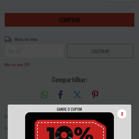
Entregas para o CEP:
ALTERAR CEP
Meios de envio
CALCULAR
Não sei meu CEP
Compartilhar:
GANHE O CUPOM
X
Label: Victory Records
Format: Vinyl, 10", EP, Reissue, Yellow, White Labels