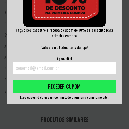
Country: US
Released: 2015
Genre: Rock, Reggae
Faça o seu cadastro e receba o cupom de 10% de desconto para
Style: Reggae, Hardcore, Punk
primeira compra.
A1
I Against I
2:53
Válido para todos itens da loja!
A2
Stay Close To Me
2:24
Aproveite!
B1
I Luv I Jah
6:34
B2
At The Movies
2:28
RECEBER CUPOM
B3
Attitude
1:29
Esse cupom é de uso único, limitado a primeira compra no site.
PRODUTOS SIMILARES