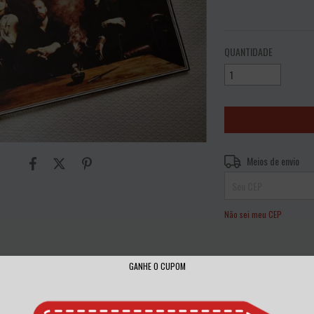
VER MEIOS DE PAGAME
QUANTIDADE
Entregas para o CEP:
Meios de envio
Não sei meu CEP
GANHE O CUPOM