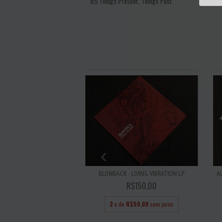
B5
Things Present, Things Past
 CONFRONT - DEFY LP
A
BLOWBACK - LIVING VIBRATION LP
R$75,00
R$150,00
R$25,00
sem juros
3
x de
R$50,00
sem juros