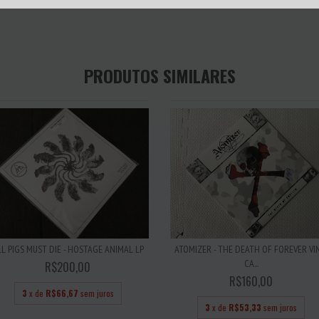
PRODUTOS SIMILARES
LL PIGS MUST DIE - HOSTAGE ANIMAL LP
ATOMIZER - THE DEATH OF FOREVER VI
CA...
R$200,00
R$160,00
3
x de
R$66,67
sem juros
3
x de
R$53,33
sem juros