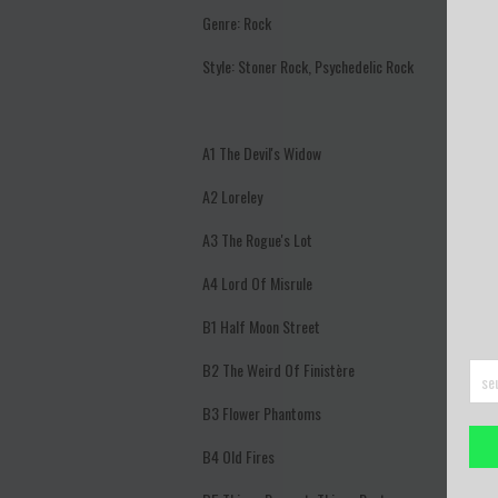
Genre: Rock
Style: Stoner Rock, Psychedelic Rock
A1
The Devil's Widow
A2
Loreley
A3
The Rogue's Lot
A4
Lord Of Misrule
B1
Half Moon Street
B2
The Weird Of Finistère
B3
Flower Phantoms
B4
Old Fires