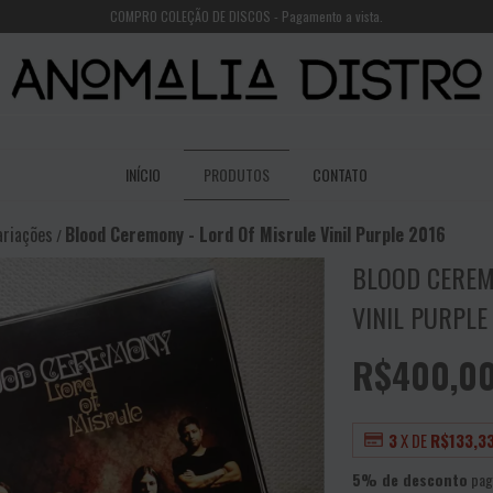
COMPRO COLEÇÃO DE DISCOS - Pagamento a vista.
INÍCIO
PRODUTOS
CONTATO
ariações
Blood Ceremony - Lord Of Misrule Vinil Purple 2016
/
BLOOD CEREM
VINIL PURPLE
R$400,0
3
X DE
R$133,3
5% de desconto
pag