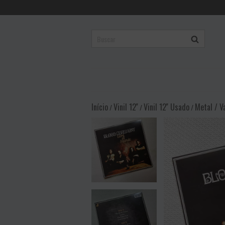
Início
Vinil 12''
Vinil 12'' Usado
Metal / V
/
/
/