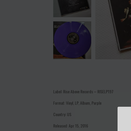
Label: Rise Above Records – RISELP197
Format: Vinyl, LP, Album, Purple
Country: US
Released: Apr 15, 2016