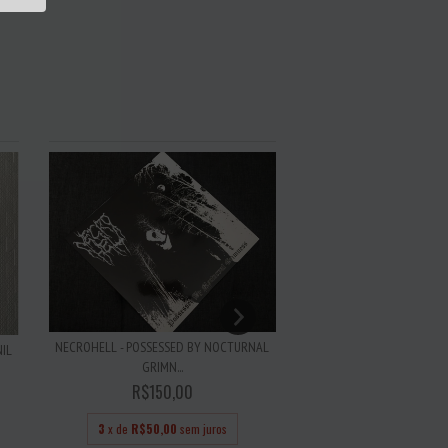
NECROHELL - POSSESSED BY NOCTURNAL
LOUDNESS - EL RELAM
NIL
GRIMN...
PRESS ARG..
R$150,00
R$220,0
3
x de
R$50,00
sem juros
3
x de
R$73,33
se