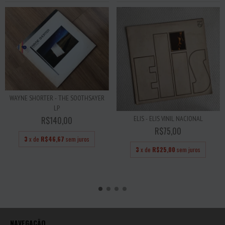
WAYNE SHORTER - THE SOOTHSAYER
LP
ELIS - ELIS VINIL NACIONAL
R$140,00
R$75,00
3
x de
R$46,67
sem juros
3
x de
R$25,00
sem juros
NAVEGAÇÃO