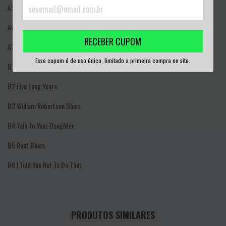
A5
Captain Had A Bulldog
A6
Lonesome House Blues
RECEBER CUPOM
A7
Lucy Mae Blues
Esse cupom é de uso único, limitado a primeira compra no site.
B1
Big Legged Woman
B2
Five Long Years
B3
William Robertson Blues
B4
Talk To Your Daughter
B5
Root Blues
B6
I Told You Not To Do That
PRODUTOS SIMILARES