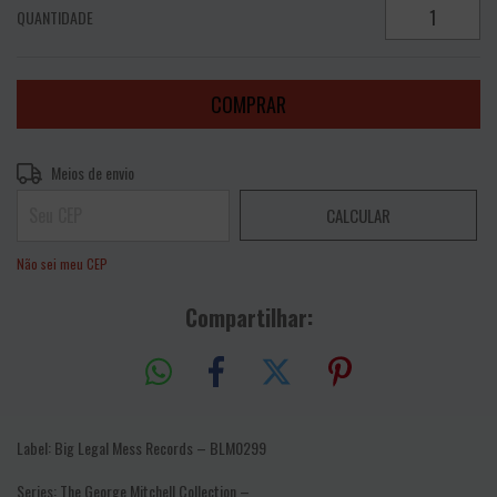
QUANTIDADE
Entregas para o CEP:
ALTERAR CEP
Meios de envio
CALCULAR
Não sei meu CEP
Compartilhar:
Label: Big Legal Mess Records ‎– BLM0299
Series: The George Mitchell Collection –