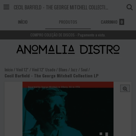
CECIL BARFIELD - THE GEORGE MITCHELL COLLECTION LP
INÍCIO
PRODUTOS
CARRINHO
0
COMPRO COLEÇÃO DE DISCOS - Pagamento a vista.
Início
/
Vinil 12''
/
Vinil 12'' Usado
/
Blues / Jazz / Soul
/
Cecil Barfield - The George Mitchell Collection LP