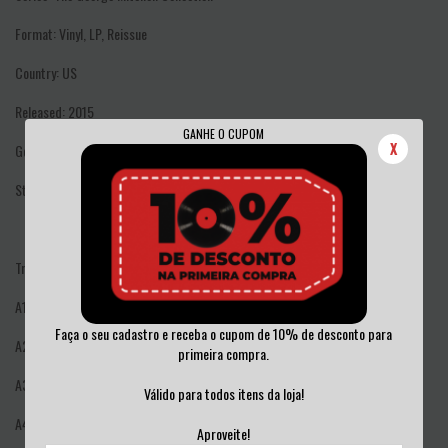
Format: Vinyl, LP, Reissue
Country: US
Released: 2015
GANHE O CUPOM
X
Genre: Blues
Style: Country Blues
Tracklist
A1
Love Blues
Faça o seu cadastro e receba o cupom de 10% de desconto para
A2
Sun Goin' Down
primeira compra.
A3
Tell Me Rider
Válido para todos itens da loja!
A4
See What You Made Me Do
Aproveite!