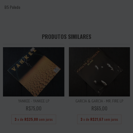
B5
Poledo
PRODUTOS SIMILARES
YANKEE - YANKEE LP
GARCIA & GARCIA - MR. FIRE LP
R$75,00
R$65,00
3
x de
R$25,00
sem juros
3
x de
R$21,67
sem juros