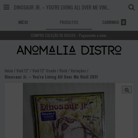
DINOSAUR JR. – YOU'RE LIVING ALL OVER ME VINIL 2011
INÍCIO
PRODUTOS
CARRINHO
0
COMPRO COLEÇÃO DE DISCOS - Pagamento a vista.
Início
/
Vinil 12''
/
Vinil 12'' Usado
/
Rock / Variações
/
Dinosaur Jr. – You're Living All Over Me Vinil 2011