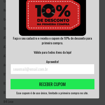
Country: USA & Canada
Released: 2011
Genre: Rock
Style: Indie Rock
A1
Little Fury Things
Faça o seu cadastro e receba o cupom de 10% de desconto para
primeira compra.
A2
Kracked
Válido para todos itens da loja!
A3
Sludgefeast
Aproveite!
A4
The Lung
B1
Raisans
B2
Tarpit
RECEBER CUPOM
B3
In A Jar
Esse cupom é de uso único, limitado a primeira compra no site.
B4
Lose