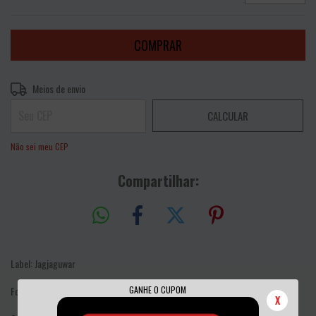
Entregas para o CEP:
ALTERAR CEP
Meios de envio
CALCULAR
Não sei meu CEP
Compartilhar:
Label: Jagjaguwar
GANHE O CUPOM
Format: Vinyl, LP, Album, Reissue
X