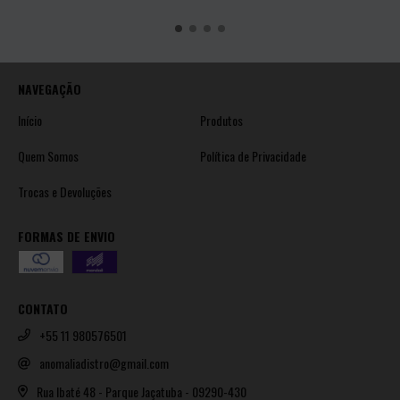
NAVEGAÇÃO
Início
Produtos
Quem Somos
Política de Privacidade
Trocas e Devoluções
FORMAS DE ENVIO
CONTATO
+55 11 980576501
anomaliadistro@gmail.com
Rua Ibaté 48 - Parque Jaçatuba - 09290-430