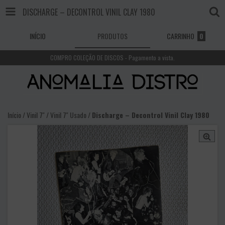
DISCHARGE – DECONTROL VINIL CLAY 1980
INÍCIO
PRODUTOS
CARRINHO
0
COMPRO COLEÇÃO DE DISCOS - Pagamento a vista.
Início
/
Vinil 7''
/
Vinil 7'' Usado
/
Discharge – Decontrol Vinil Clay 1980