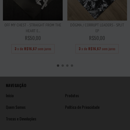
DÖGMA / CORRUPT LEADERS - SPLIT
OFF MY CHEST - STRAIGHT FROM THE
EP
HEART E...
R$50,00
R$50,00
3
x de
R$16,67
sem juros
3
x de
R$16,67
sem juros
NAVEGAÇÃO
Início
Produtos
Quem Somos
Política de Privacidade
Trocas e Devoluções