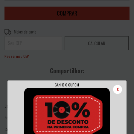
Entregas para o CEP:
ALTERAR CEP
Meios de envio
CALCULAR
Não sei meu CEP
Compartilhar:
GANHE O CUPOM
X
Label: Clay Records
Format: Vinyl, 7", 45 RPM, Single
Country: UK