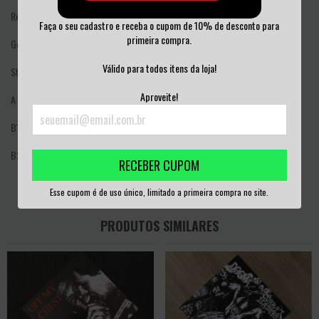
Released: Sep 1980
Faça o seu cadastro e receba o cupom de 10% de desconto para
primeira compra.
Genre: Rock
Válido para todos itens da loja!
Style: Punk, Hardcore
Aproveite!
A
Decontrol
2:36
B1
It's No T.V. Sketch
1:34
B2
Tomorrow Belongs To Us
1:32
RECEBER CUPOM
Esse cupom é de uso único, limitado a primeira compra no site.
PRODUTOS SIMILARES