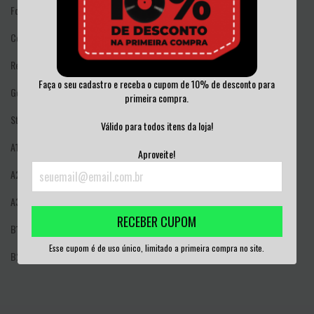
Format: Vinyl, 7", 33 ⅓ RPM, Split
Country: Brazil
Released: 2013
Faça o seu cadastro e receba o cupom de 10% de desconto para
Genre: Rock
primeira compra.
Style: Hardcore
Válido para todos itens da loja!
A1
Distürbia Cladis–
Morte De Olhos Abertos
Aproveite!
A2
Distürbia Cladis–
Discípulos Cegos
A3
Distürbia Cladis–
Almas Perdidas
RECEBER CUPOM
B1
Fear Of The Future–
Odeio O Brasil
Esse cupom é de uso único, limitado a primeira compra no site.
B2
Fear Of The Future–
Sick Of Everything