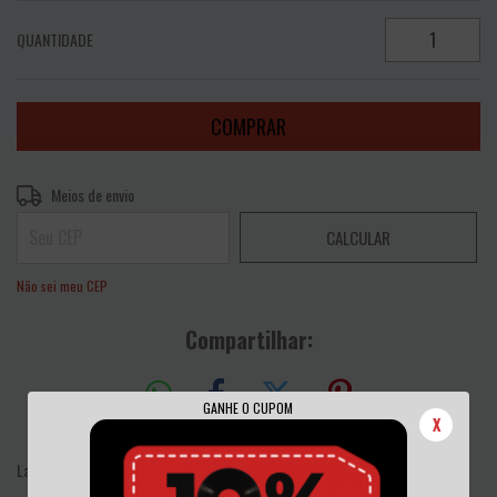
QUANTIDADE
Entregas para o CEP:
ALTERAR CEP
Meios de envio
CALCULAR
Não sei meu CEP
Compartilhar:
GANHE O CUPOM
X
Label: Purgatorius Records