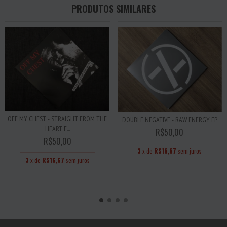
PRODUTOS SIMILARES
OFF MY CHEST - STRAIGHT FROM THE
DOUBLE NEGATIVE - RAW ENERGY EP
HEART E...
R$50,00
R$50,00
3
x de
R$16,67
sem juros
3
x de
R$16,67
sem juros