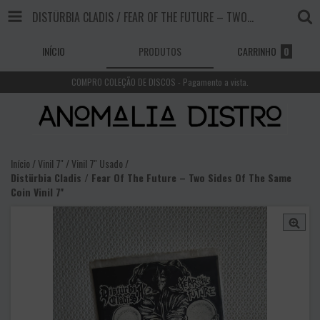
DISTÜRBIA CLADIS / FEAR OF THE FUTURE – TWO SIDES OF THE SAME COIN VINIL 7''
INÍCIO
PRODUTOS
CARRINHO
0
COMPRO COLEÇÃO DE DISCOS - Pagamento a vista.
Início
/
Vinil 7''
/
Vinil 7'' Usado
/
Distürbia Cladis / Fear Of The Future – Two Sides Of The Same
Coin Vinil 7''