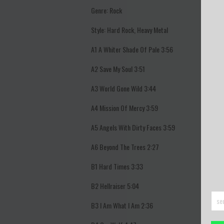
Genre: Rock
Style: Hard Rock, Heavy Metal
A1
A Whiter Shade Of Pale 3:56
A2
Save My Soul 3:51
A3
World Gone Wild 3:44
A4
Mission Of Mercy 3:59
A5
Angels With Dirty Faces 3:59
A6
Beyond The Trees 2:27
B1
Hard Times 3:33
B2
Hellraiser 5:04
B3
I Am What I Am 2:36