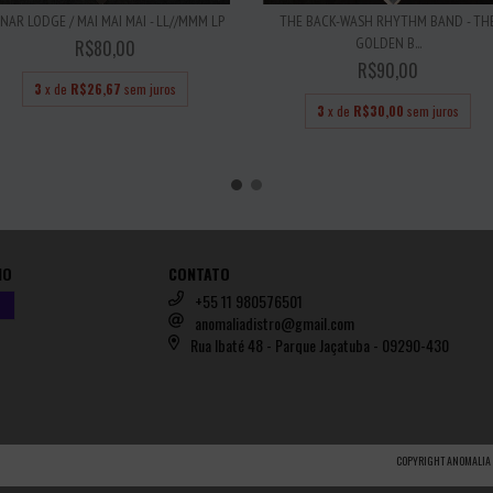
NAR LODGE / MAI MAI MAI - LL//MMM LP
THE BACK-WASH RHYTHM BAND - TH
GOLDEN B...
R$80,00
R$90,00
3
x de
R$26,67
sem juros
3
x de
R$30,00
sem juros
IO
CONTATO
+55 11 980576501
anomaliadistro@gmail.com
Rua Ibaté 48 - Parque Jaçatuba - 09290-430
COPYRIGHT ANOMALIA 