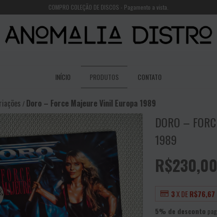
COMPRO COLEÇÃO DE DISCOS - Pagamento a vista.
INÍCIO
PRODUTOS
CONTATO
riações
Doro – Force Majeure Vinil Europa 1989
/
DORO – FORC
1989
R$230,0
3
X DE
R$76,67
5% de desconto
pag