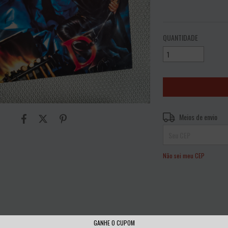
VER MEIOS DE PAGAME
QUANTIDADE
Entregas para o CEP:
Meios de envio
Não sei meu CEP
GANHE O CUPOM