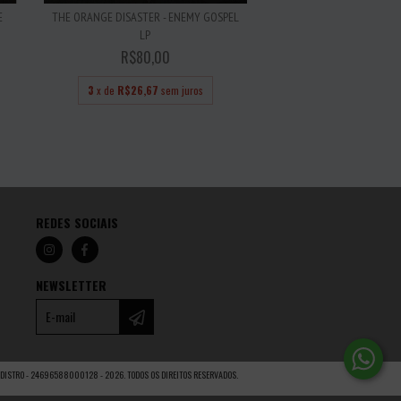
E
THE ORANGE DISASTER - ENEMY GOSPEL
HELLBENDER - CON 
LP
R$100,0
R$80,00
3
x de
R$33,33
se
3
x de
R$26,67
sem juros
REDES SOCIAIS
NEWSLETTER
DISTRO - 24696588000128 - 2026. TODOS OS DIREITOS RESERVADOS.