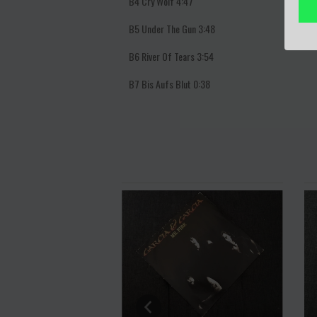
B4
Cry Wolf 4:47
B5
Under The Gun 3:48
B6
River Of Tears 3:54
B7
Bis Aufs Blut 0:38