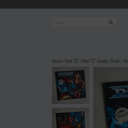
Início
Vinil 12''
Vinil 12'' Usado
Rock / Va
/
/
/