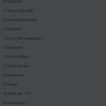
B9
Embittered
C1
There's People Talkin'
C2
Two Manipulated Bodies
C3
New Breed
C4
Crush (Their Fucking Power)
C5
Embittered
D1
Break The Mould
D2
Link To Your Ruin
D3
Smokescreen
D4
Choked
D5
No War, But.... Pt 2
D6
Urban Sprawl