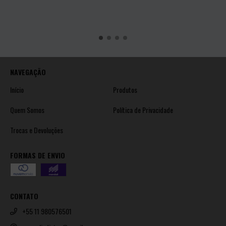
NAVEGAÇÃO
Início
Produtos
Quem Somos
Política de Privacidade
Trocas e Devoluções
FORMAS DE ENVIO
CONTATO
+55 11 980576501