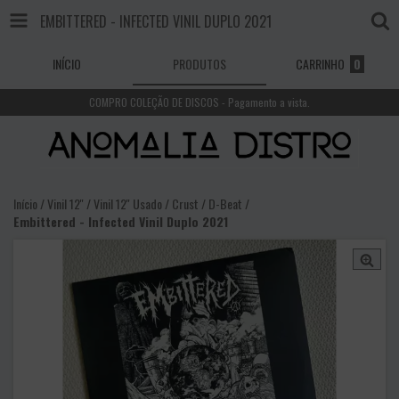
EMBITTERED - INFECTED VINIL DUPLO 2021
INÍCIO
PRODUTOS
CARRINHO
0
COMPRO COLEÇÃO DE DISCOS - Pagamento a vista.
Início
/
Vinil 12''
/
Vinil 12'' Usado
/
Crust / D-Beat
/
Embittered - Infected Vinil Duplo 2021