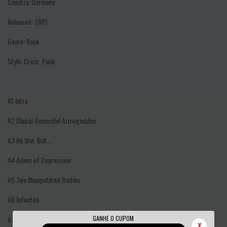
Country:
Germany
Released:
2021
Genre:
Rock
Style:
Crust, Punk
A1
Intro
A2
Global Genocidal Armageddon
A3
No War, But....
A4
Ashes of Depression
A5
Two Manipulated Bodies
A6
Infected
GANHE O CUPOM
A7
Running Around
X