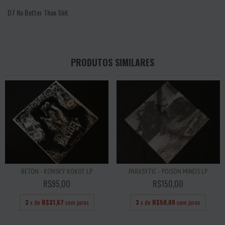
D7
No Better Than Shit
PRODUTOS SIMILARES
BETON - KONSKÝ KOKOT LP
PARASYTIC - POISON MINDS LP
R$95,00
R$150,00
3
x de
R$31,67
sem juros
3
x de
R$50,00
sem juros