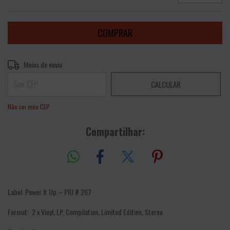
Entregas para o CEP:
ALTERAR CEP
Meios de envio
CALCULAR
Não sei meu CEP
Compartilhar:
Label:
Power It Up – PIU # 267
Format:
2 x Vinyl, LP, Compilation, Limited Edition, Stereo