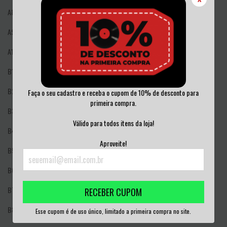
A8
Ode To Destroy!
A9
In Case Of Opposition
A10
No Better Than Shit
B1
Global Genocidal Armageddon Pt 2 (Observe The Carnage)
B2
In Case Of Opposition
Faça o seu cadastro e receba o cupom de 10% de desconto para
primeira compra.
B3
This Utopian Dream
Válido para todos itens da loja!
B4
Your Profit
Aproveite!
B5
Stance
B6
For Your Children
B7
Questions
RECEBER CUPOM
B8
Depression
Esse cupom é de uso único, limitado a primeira compra no site.