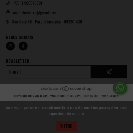
+55 11 980576501
anomaliadistro@gmail.com
Rua Ibaté 48 - Parque Jaçatuba - 09290-430
REDES SOCIAIS
NEWSLETTER
COPYRIGHT ANOMALIA DISTRO - 24696588000128 - 2026. TODOS OS DIREITOS RESERVADOS.
Ao navegar por este site
você aceita o uso de cookies
para agilizar a sua
experiência de compra.
ENTENDI