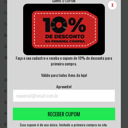
GANHE O CUPOM
Label:
Fatiado Discos – FD027
X
Format:
Vinyl, LP, Reissue, Red Opaque
Country:
Brazil
Released:
Genre:
Latin
Style:
MPB
Faça o seu cadastro e receba o cupom de 10% de desconto para
primeira compra.
Válido para todos itens da loja!
A1
You Don't Know Me
Aproveite!
A2
Nine Out Of Ten
A3
Triste Bahia
A4
It's A Long Way
RECEBER CUPOM
B1
Mora Na Filosofia
Esse cupom é de uso único, limitado a primeira compra no site.