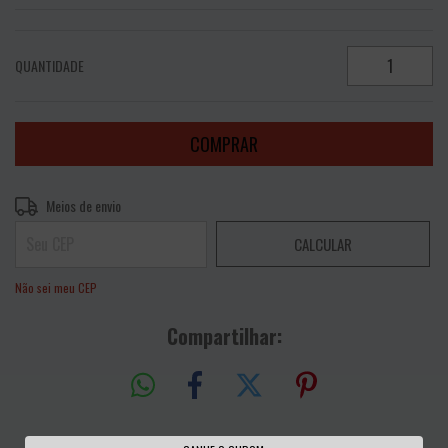
QUANTIDADE
Entregas para o CEP:
ALTERAR CEP
Meios de envio
CALCULAR
Não sei meu CEP
Compartilhar: