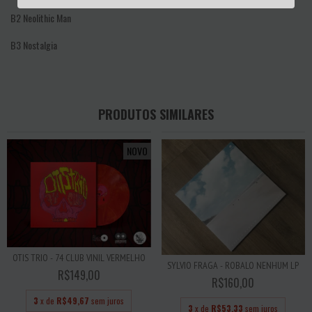
B2
Neolithic Man
B3
Nostalgia
PRODUTOS SIMILARES
NOVO
OTIS TRIO - 74 CLUB VINIL VERMELHO
SYLVIO FRAGA - ROBALO NENHUM LP
R$149,00
R$160,00
3
x de
R$49,67
sem juros
3
x de
R$53,33
sem juros