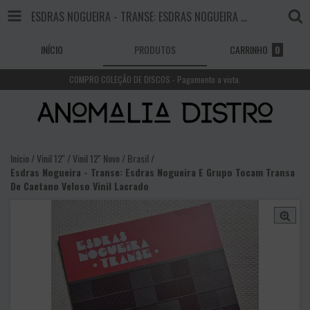
ESDRAS NOGUEIRA - TRANSE: ESDRAS NOGUEIRA E GRUPO TOCAM TRANSA DE CAETANO VELOSO VINIL LACRADO
INÍCIO
PRODUTOS
CARRINHO
0
COMPRO COLEÇÃO DE DISCOS - Pagamento a vista.
Início
/
Vinil 12''
/
Vinil 12'' Novo
/
Brasil
/
Esdras Nogueira - Transe: Esdras Nogueira E Grupo Tocam Transa
De Caetano Veloso Vinil Lacrado