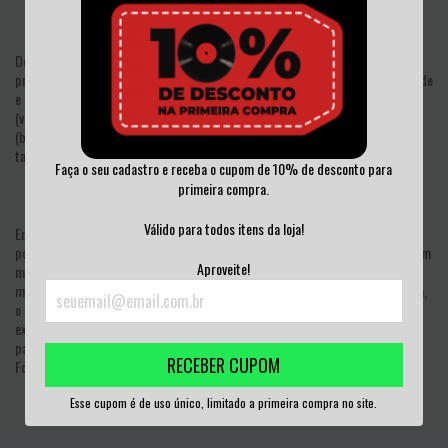
Do interior de São Paulo para o mundo, a Eskröta se consolidou como uma das
principais bandas da nova geração do metal nacional — unindo peso, velocidade
e letras afiadas. Ao longo de sua trajetória, o trio formado por Yasmin Amaral
(vocal e guitarra), Tamyris Leopoldo (baixo e backing vocals) e Jhon França
(bateria) já percorreu todo o Brasil, passando por palcos independentes e
também grandes festivais como Rock in Rio e Knotfest.
Faça o seu cadastro e receba o cupom de 10% de desconto para
primeira compra.
Válido para todos itens da loja!
Em seu terceiro álbum "Blasfêmea", a banda apresenta novas mensagens
poderosas e urgentes. Ao longo de suas 11 faixas o álbum se consolida como um
Aproveite!
manifesto sonoro, transformando críticas afiadas e sentimentos intensos em
música pesada. Mantendo a agressividade que já é marca registrada da banda,
o álbum também revela uma nova fase criativa, expandindo horizontes e
explorando novas atmosferas sonoras. “Blasfêmea” conta ainda com
participações especiais de MC Taya, Rafa Almeida e Nego Henrique (Cordel do
RECEBER CUPOM
Fogo Encantado) e Cláudio Montevérdi (Korvak).
Esse cupom é de uso único, limitado a primeira compra no site.