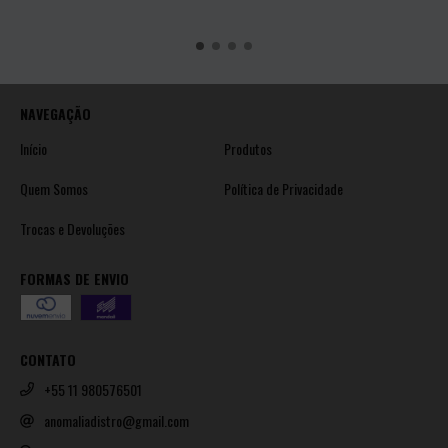
NAVEGAÇÃO
Início
Produtos
Quem Somos
Política de Privacidade
Trocas e Devoluções
FORMAS DE ENVIO
CONTATO
+55 11 980576501
anomaliadistro@gmail.com