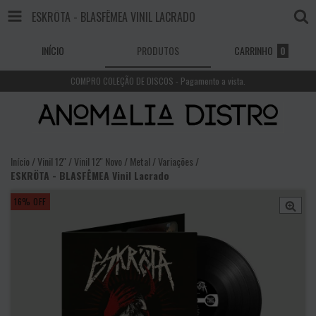
ESKRÖTA - BLASFÊMEA VINIL LACRADO
INÍCIO
PRODUTOS
CARRINHO
0
COMPRO COLEÇÃO DE DISCOS - Pagamento a vista.
Início
/
Vinil 12''
/
Vinil 12'' Novo
/
Metal / Variações
/
ESKRÖTA - BLASFÊMEA Vinil Lacrado
16
%
OFF