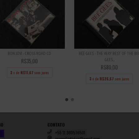
BON JOVI - CROSS ROAD CD
BEE GEES - THE VERY BEST OF THE BE
GEES...
R$35,00
R$80,00
3
x de
R$11,67
sem juros
3
x de
R$26,67
sem juros
IO
CONTATO
+55 11 980576501
anomaliadistro@gmail.com