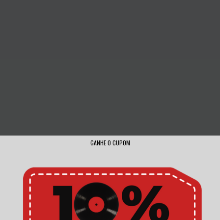
GANHE O CUPOM
Nova
4:48
1