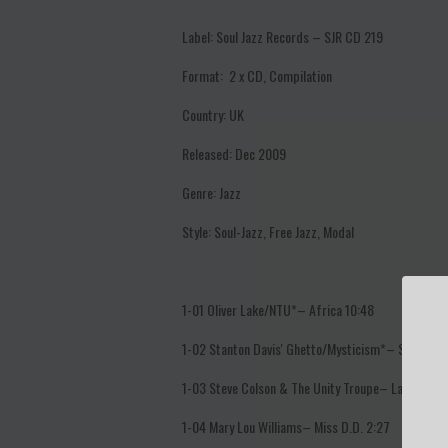
Label:
Soul Jazz Records – SJR CD 219
Format:
2 x CD, Compilation
Country:
UK
Released:
Dec 2009
Genre:
Jazz
Style:
Soul-Jazz, Free Jazz, Modal
1-01
Oliver Lake/NTU*–
Africa
10:48
1-02
Stanton Davis' Ghetto/Mysticism*–
Space-A-
1-03
Steve Colson & The Unity Troupe–
Lateen
8:3
1-04
Mary Lou Williams–
Miss D.D.
2:27