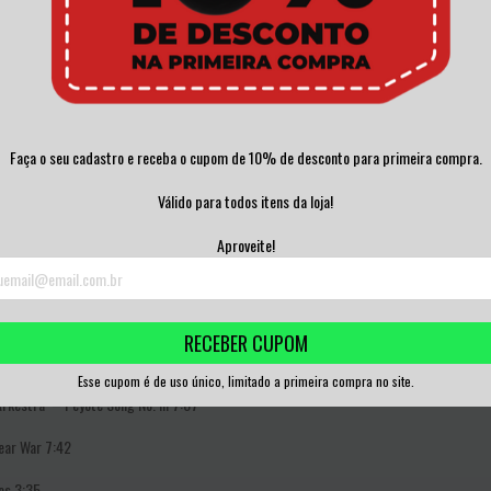
n
7:37
ble–
The African Look
3:32
14
Faça o seu cadastro e receba o cupom de 10% de desconto para primeira compra.
Válido para todos itens da loja!
rd
5:01
Aproveite!
37
RECEBER CUPOM
Esse cupom é de uso único, limitado a primeira compra no site.
Arkestra*–
Peyote Song No. III
7:07
ear War
7:42
es
3:35