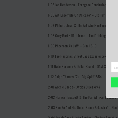
1-05
Joe Henderson–
Foregone Conclusion
4:55
1-06
Art Ensemble Of Chicago*–
Old Time Religio
1-07
Philip Cohran & The Artistic Heritage Ensem
1-08
Gary Bartz NTU Troop–
The Drinking Song
5:
1-09
Pheeroan Ak Laff*–
3 In 1
6:19
1-10
The Hastings Street Jazz Experience–
Yes Lo
1-11
Gato Barbieri & Dollar Brand–
81st Street
8:
1-12
Ralph Thomas (2)–
Big Spliff
5:54
2-01
Archie Shepp–
Attica Blues
4:47
2-02
Horace Tapscott & The Pan Afrikan Peoples 
2-03
Sun Ra And His Outer Space Arkestra*–
Nucl
2-04
Joe McPhee & John Snyder–
Shadow Sculptur