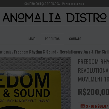
COMPRO COLEÇÃO DE DISCOS - Pagamento a vista.
INÍCIO
PRODUTOS
CONTATO
acionais
Freedom Rhythm & Sound - Revolutionary Jazz & The Civ
/
FREEDOM RHY
REVOLUTIONAR
MOVEMENT 19
R$200,0
3
X DE
R$66,67