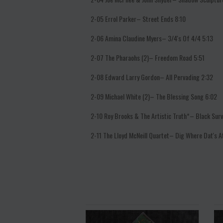
2-05
Errol Parker–
Street Ends
8:10
2-06
Amina Claudine Myers–
3/4's Of 4/4
5:13
2-07
The Pharaohs (2)–
Freedom Road
5:51
2-08
Edward Larry Gordon–
All Pervading
2:32
2-09
Michael White (2)–
The Blessing Song
6:02
2-10
Roy Brooks & The Artistic Truth*–
Black Surv
2-11
The Lloyd McNeill Quartet–
Dig Where Dat's A