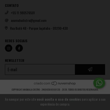
CONTATO
+55 11 980576501
anomaliadistro@gmail.com
Rua Ibaté 48 - Parque Jaçatuba - 09290-430
REDES SOCIAIS
NEWSLETTER
COPYRIGHT ANOMALIA DISTRO - 24696588000128 - 2026. TODOS OS DIREITOS RESERVADOS.
Ao navegar por este site
você aceita o uso de cookies
para agilizar a sua
experiência de compra.