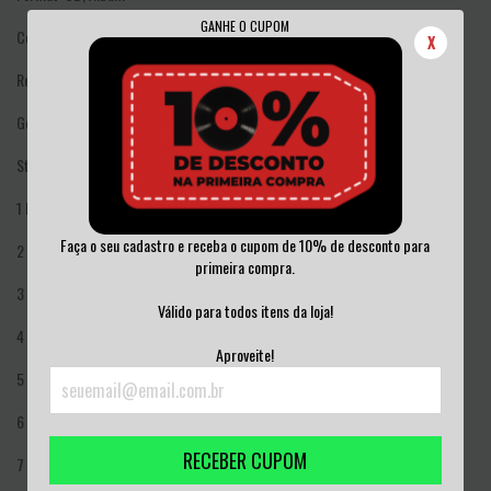
GANHE O CUPOM
Country: US
X
Released: 1988
Genre: Rock
Style: Hard Rock
1
I Hate Myself For Loving You 4:06
Faça o seu cadastro e receba o cupom de 10% de desconto para
2
Ridin' With James Dean 3:17
primeira compra.
3
Little Liar 3:59
Válido para todos itens da loja!
4
Tulane 2:54
Aproveite!
5
I Wanna Be Your Dog 5:12
6
I Still Dream About You 3:22
RECEBER CUPOM
7
You Want In I Want Out 4:14