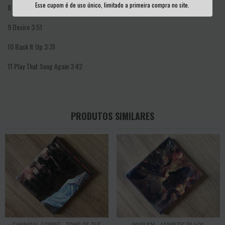
Esse cupom é de uso único, limitado a primeira compra no site.
8
Just Like In The Movies 3:05
9
Desire 3:51
10
Back It Up 3:31
11
Play That Song Again 3:42
PRODUTOS SIMILARES
CANNIBAL CORPSE - TOMB OF THE
MAYHEM - ATAVISTIC BLACK