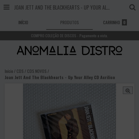
JOAN JETT AND THE BLACKHEARTS - UP YOUR ALLEY CD ACRILICO
INÍCIO
PRODUTOS
CARRINHO
0
COMPRO COLEÇÃO DE DISCOS - Pagamento a vista.
Início
/
CDS
/
CDS NOVOS
/
Joan Jett And The Blackhearts - Up Your Alley CD Acrilico