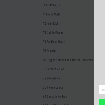
Style:
Punk, Oi
A1
End In Sight
A2
First Kick
A3
Cut To Pieces
A4
Restless Heart
A5
Atlanta
A6
Bigger Bombs For A Better Tomorrow
B1
Perfect Vision
B2
Boomtown
B3
Please Louise
B4
Sense In Politics