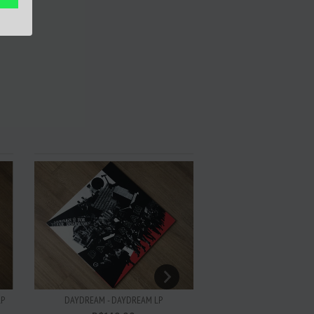
DAYDREAM - DAYDREAM LP
SELKASAUNA - PYROMA
LP