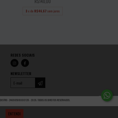
R$140,00
R$130,0
3
x de
R$46,67
sem juros
3
x de
R$43,33
s
REDES SOCIAIS
NEWSLETTER
DISTRO - 24696588000128 - 2026. TODOS OS DIREITOS RESERVADOS.
ENTENDI