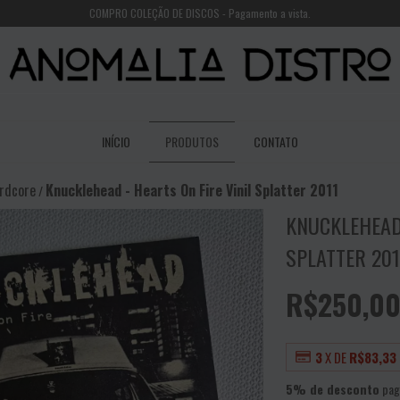
COMPRO COLEÇÃO DE DISCOS - Pagamento a vista.
INÍCIO
PRODUTOS
CONTATO
rdcore
Knucklehead - Hearts On Fire Vinil Splatter 2011
/
KNUCKLEHEAD 
SPLATTER 201
R$250,0
3
X DE
R$83,33
5% de desconto
pag