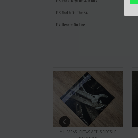
B5
Rock, Rhythm & Boots
B6
North Of The 54
B7
Hearts On Fire
 INNER EAR SESSION LP
MIL CARAS - PIETAS VIRTUS FIDES LP