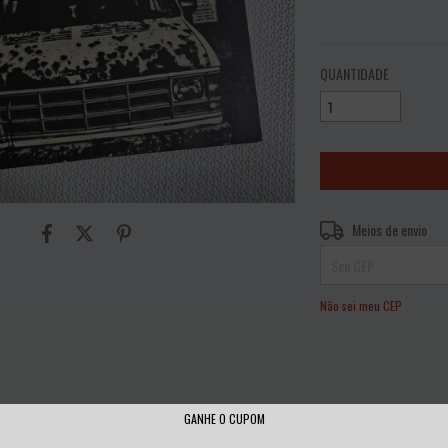
VER MEIOS DE PAGAME
QUANTIDADE
Entregas para o CEP:
Meios de envio
Não sei meu CEP
GANHE O CUPOM