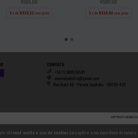
R$85,00
R$90,00
3
x de
R$28,33
sem juros
3
x de
R$30,00
sem juros
IO
CONTATO
+55 11 980576501
anomaliadistro@gmail.com
Rua Ibaté 48 - Parque Jaçatuba - 09290-430
COPYRIGHT ANOMALIA 
ste site
você aceita o uso de cookies
para agilizar a sua experiência de compra.