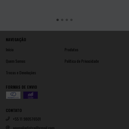
NAVEGAÇÃO
Início
Produtos
Quem Somos
Política de Privacidade
Trocas e Devoluções
FORMAS DE ENVIO
CONTATO
+55 11 980576501
anomaliadistro@gmail.com