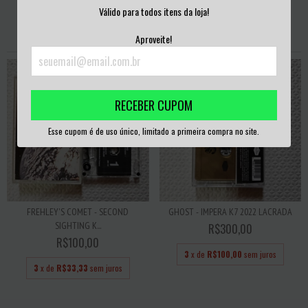
Válido para todos itens da loja!
PRODUTOS SIMILARES
Aproveite!
RECEBER CUPOM
Esse cupom é de uso único, limitado a primeira compra no site.
FREHLEY'S COMET - SECOND
GHOST - IMPERA K7 2022 LACRADA
SIGHTING K...
R$300,00
R$100,00
3
x de
R$100,00
sem juros
3
x de
R$33,33
sem juros