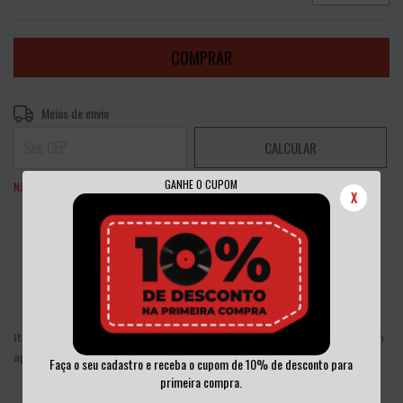
Entregas para o CEP:
ALTERAR CEP
Meios de envio
CALCULAR
GANHE O CUPOM
Não sei meu CEP
X
Compartilhar:
Item de colecionador, os que estão abertos não rodaram ou rodaram
apenas uma vez. tudo em perfeito estado
Faça o seu cadastro e receba o cupom de 10% de desconto para
primeira compra.