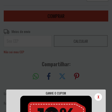
Entregas para o CEP:
ALTERAR CEP
Meios de envio
CALCULAR
Não sei meu CEP
Compartilhar:
Label: Natasha Records
GANHE O CUPOM
X
Format: Vinyl, 12", Promo, Stereo