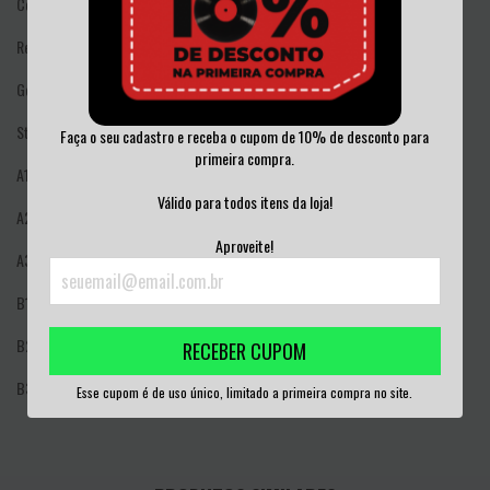
Country: Brazil
Released: 1999
Genre: Hip Hop
Style: Gangsta, Conscious
Faça o seu cadastro e receba o cupom de 10% de desconto para
primeira compra.
A1
Traficando Informação
Válido para todos itens da loja!
A2
A Noite
Aproveite!
A3
Soldado Do Morro
B1
De Homem Pra Homem
B2
Sem Esquecer As Favelas
RECEBER CUPOM
B3
Marquinhos Cabeção (Remix)
Esse cupom é de uso único, limitado a primeira compra no site.