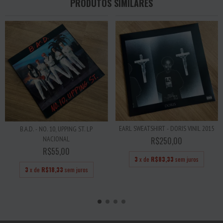
PRODUTOS SIMILARES
EARL SWEATSHIRT - DORIS VINIL 2015
B.A.D. - NO. 10, UPPING ST. LP
NACIONAL
R$250,00
R$55,00
3
x de
R$83,33
sem juros
3
x de
R$18,33
sem juros