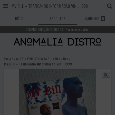
MV BILL – TRAFICANDO INFORMAÇÃO VINIL 1999
INÍCIO
PRODUTOS
CARRINHO
0
COMPRO COLEÇÃO DE DISCOS - Pagamento a vista.
Início
/
Vinil 12''
/
Vinil 12'' Usado
/
Hip Hop / Rap
/
MV Bill – Traficando Informação Vinil 1999