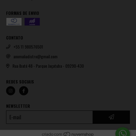
FORMAS DE ENVIO
CONTATO
+55 11 980576501
anomaliadistro@gmail.com
Rua Ibaté 48 - Parque Jaçatuba - 09290-430
REDES SOCIAIS
NEWSLETTER