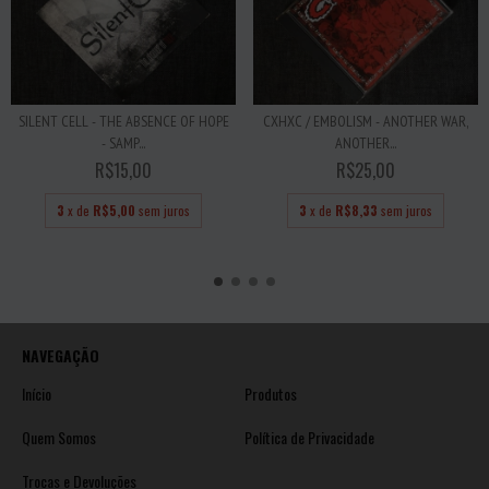
SILENT CELL - THE ABSENCE OF HOPE
CXHXC / EMBOLISM - ANOTHER WAR,
- SAMP...
ANOTHER...
R$15,00
R$25,00
3
x de
R$5,00
sem juros
3
x de
R$8,33
sem juros
NAVEGAÇÃO
Início
Produtos
Quem Somos
Política de Privacidade
Trocas e Devoluções