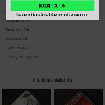
10
Veneno
3:10
RECEBER CUPOM
11
Under Pressure
2:25
Esse cupom é de uso único, limitado a primeira compra no site.
12
Não Há Dúvida
2:22
13
Ovelha Negra
2:19
14
Controlados
2:55
15
Tarde Demais
2:25
16
The Way I See Things
2:43
PRODUTOS SIMILARES