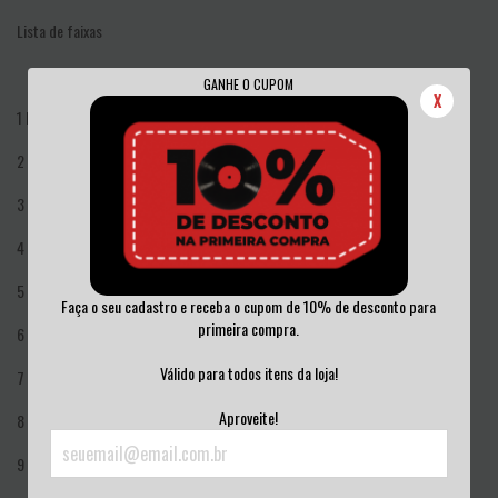
Lista de faixas
GANHE O CUPOM
X
1
Destino Fatalidade
2:50
2
Velhas Verdades 2:26
3
Abandonado Pelos Anjos
2:06
4
Personalidades Plásticas
3:17
5
Em Passos Disformes
2:40
Faça o seu cadastro e receba o cupom de 10% de desconto para
primeira compra.
6
Racional Incerto
1:43
Válido para todos itens da loja!
7
O Inimigo
3:26
Aproveite!
8
Abandonado Pelos Anjos
2:17
9
Velhas Verdades
2:23