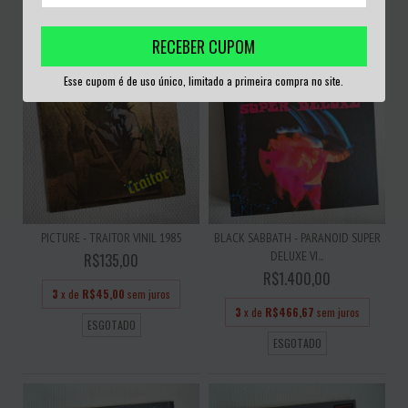
ESGOTADO
ESGOTADO
RECEBER CUPOM
Esse cupom é de uso único, limitado a primeira compra no site.
PICTURE - TRAITOR VINIL 1985
BLACK SABBATH - PARANOID SUPER
DELUXE VI...
R$135,00
R$1.400,00
3
x de
R$45,00
sem juros
3
x de
R$466,67
sem juros
ESGOTADO
ESGOTADO