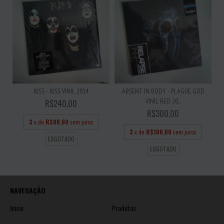
KISS - KISS VINIL 2014
ABSENT IN BODY - PLAGUE GOD
VINIL RED 20...
R$240,00
R$300,00
3
x de
R$80,00
sem juros
3
x de
R$100,00
sem juros
ESGOTADO
ESGOTADO
NAVEGAÇÃO
Início
Produtos