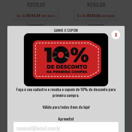
R$120,00
R$150,00
3
x de
R$40,00
sem juros
3
x de
R$50,00
sem juros
ESGOTADO
ESGOTADO
GANHE O CUPOM
X
Faça o seu cadastro e receba o cupom de 10% de desconto para
primeira compra.
ALICE COOPER - WELCOME TO MY
GUNS N' ROSES - G N' R LIES VINIL
NIGHTMARE V...
1991
Válido para todos itens da loja!
R$140,00
R$160,00
Aproveite!
3
x de
R$46,67
sem juros
3
x de
R$53,33
sem juros