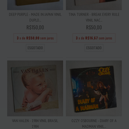
DEEP PURPLE - MADE IN JAPAN VINIL
TINA TURNER - BREAK EVERY RULE
DUPLO...
VINIL NAC...
R$150,00
R$50,00
3
x de
R$50,00
sem juros
3
x de
R$16,67
sem juros
ESGOTADO
ESGOTADO
VAN HALEN - 1984 VINIL BRASIL
OZZY OSBOURNE - DIARY OF A
1984
MADMAN VINIL...