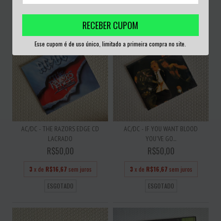
ESGOTADO
ESGOTADO
RECEBER CUPOM
Esse cupom é de uso único, limitado a primeira compra no site.
AC/DC - THE RAZORS EDGE CD
AC/DC - IF YOU WANT BLOOD
LACRADO
YOU'VE GO...
R$50,00
R$50,00
3
x de
R$16,67
sem juros
3
x de
R$16,67
sem juros
ESGOTADO
ESGOTADO