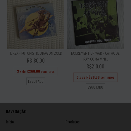
T. REX - FUTURISTIC DRAGON 2XCD
EXCREMENT OF WAR - CATHODE
RAY COMA VINI...
R$180,00
R$210,00
3
x de
R$60,00
sem juros
3
x de
R$70,00
sem juros
ESGOTADO
ESGOTADO
NAVEGAÇÃO
Início
Produtos