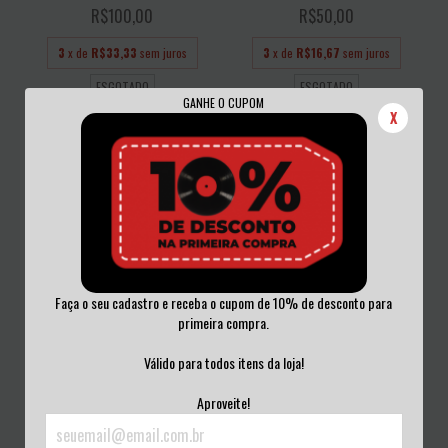
R$100,00
R$50,00
3
x de
R$33,33
sem juros
3
x de
R$16,67
sem juros
ESGOTADO
ESGOTADO
GANHE O CUPOM
X
Faça o seu cadastro e receba o cupom de 10% de desconto para
primeira compra.
CLAUSTROFOBIA - CLAUSTROFOBIA
AMON AMARTH - FATE OF NORNS
CD LACRADO
CD LACRADO A...
Válido para todos itens da loja!
R$50,00
R$50,00
Aproveite!
3
x de
R$16,67
sem juros
3
x de
R$16,67
sem juros