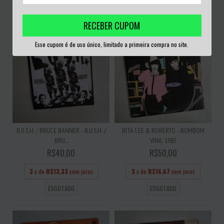
ESGOTADO
ESGOTADO
RECEBER CUPOM
Esse cupom é de uso único, limitado a primeira compra no site.
B.U.S.H. / BRUCE BANNER - B.U.S.H. /
RITA LEE & ROBERTO - BOMBOM
BRU...
VINIL 1983
R$40,00
R$50,00
3
x de
R$13,33
sem juros
3
x de
R$16,67
sem juros
ESGOTADO
ESGOTADO