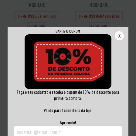
R$80,00
R$650,00
3
x de
R$26,67
sem juros
3
x de
R$216,67
sem juros
ESGOTADO
ESGOTADO
GANHE O CUPOM
X
Faça o seu cadastro e receba o cupom de 10% de desconto para
primeira compra.
DORSAL ATLÂNTICA - GUERRILHA
DEVOTOS - INÍCIO DO FIM VINIL 7"
CD
S/CAPA
Válido para todos itens da loja!
R$50,00
R$25,00
Aproveite!
3
x de
R$16,67
sem juros
3
x de
R$8,33
sem juros