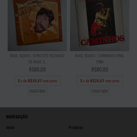
RAUL SEIXAS - O PACOTE FECHADO
RAUL SEIXAS - CAMINHOS VINIL
DE RAUL S...
1986
R$80,00
R$80,00
3
x de
R$26,67
sem juros
3
x de
R$26,67
sem juros
ESGOTADO
ESGOTADO
NAVEGAÇÃO
Início
Produtos