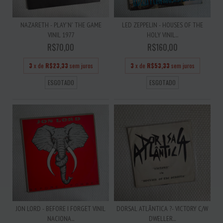
NAZARETH - PLAY'N' THE GAME
LED ZEPPELIN - HOUSES OF THE
VINIL 1977
HOLY VINIL...
R$70,00
R$160,00
3
x de
R$23,33
sem juros
3
x de
R$53,33
sem juros
ESGOTADO
ESGOTADO
JON LORD - BEFORE I FORGET VINIL
DORSAL ATLÂNTICA ?- VICTORY C/W
NACIONA...
DWELLER...