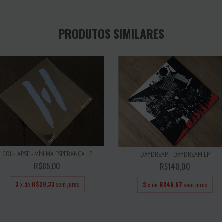
PRODUTOS SIMILARES
COL·LAPSE - MÍNIMA ESPERANÇA LP
DAYDREAM - DAYDREAM LP
R$85,00
R$140,00
3
x de
R$28,33
sem juros
3
x de
R$46,67
sem juros