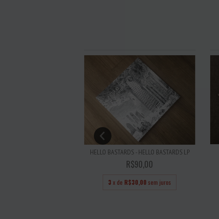
 PIETAS VIRTUS FIDES LP
HELLO BASTARDS - HELLO BASTARDS LP
R$120,00
R$90,00
R$40,00
sem juros
3
x de
R$30,00
sem juros