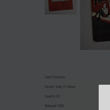
Label: Posh Boy
Format: Vinyl, LP, Album
Country: US
Released: 1983