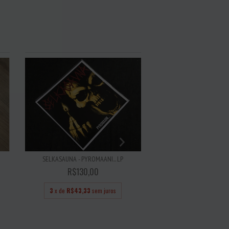
RALPH MACCHIO - WELC
SELKASAUNA - PYROMAANI... LP
DOOM LP
R$130,00
R$80,00
3
x de
R$43,33
sem juros
3
x de
R$26,67
se