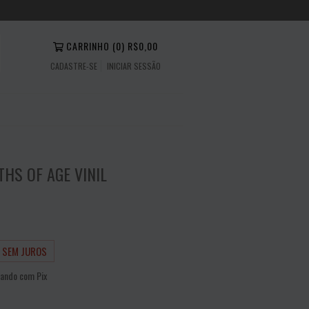
CARRINHO
(
0
)
R$0,00
CADASTRE-SE
INICIAR SESSÃO
THS OF AGE VINIL
0
7
SEM JUROS
ando com Pix
NTO