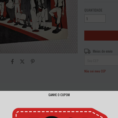
QUANTIDADE
Entregas para o CEP:
Meios de envio
Não sei meu CEP
GANHE O CUPOM