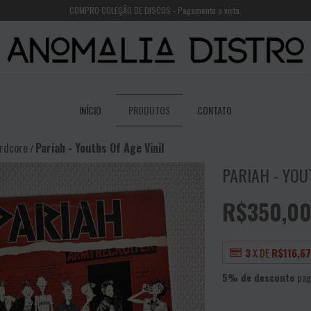
COMPRO COLEÇÃO DE DISCOS - Pagamento a vista.
INÍCIO
PRODUTOS
CONTATO
rdcore
Pariah - Youths Of Age Vinil
/
PARIAH - YOU
R$350,0
3
X DE
R$116,6
5% de desconto
pag
VER MEIOS DE PAGAME