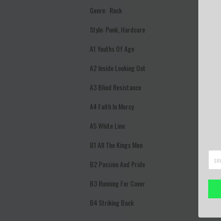
Genre: Rock
Style: Punk, Hardcore
A1
Youths Of Age
A2
Inside Looking Out
A3
Blind Resistance
A4
Faith In Mercy
A5
White Line
B1
All The Kings Men
B2
Passion And Pride
B3
Running For Cover
B4
Striking Back