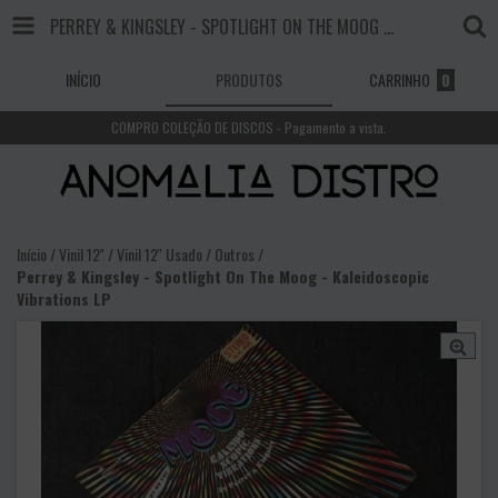
PERREY & KINGSLEY - SPOTLIGHT ON THE MOOG - KALEIDOSCOPIC VIBRATIONS LP
INÍCIO
PRODUTOS
CARRINHO
0
COMPRO COLEÇÃO DE DISCOS - Pagamento a vista.
Início
/
Vinil 12''
/
Vinil 12'' Usado
/
Outros
/
Perrey & Kingsley - Spotlight On The Moog - Kaleidoscopic
Vibrations LP