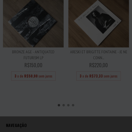
ARESKI ET BRIGITTE FONTAINE - JE NE
BRONZE AGE - ANTIQUATED
CONN...
FUTURISM LP
R$220,00
R$150,00
3
x de
R$73,33
sem juros
3
x de
R$50,00
sem juros
NAVEGAÇÃO