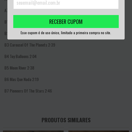
A7
Fallout
1:54
RECEBER CUPOM
B1
Baroque Hoedown
2:24
Esse cupom é de uso único, limitado a primeira compra no site.
B2
Winchester Cathedral
2:14
B3
Carousel Of The Planets
2:39
B4
Toy Balloons
2:04
B5
Moon River
2:38
B6
Mas Que Nada
2:19
B7
Pioneers Of The Stars
2:46
PRODUTOS SIMILARES