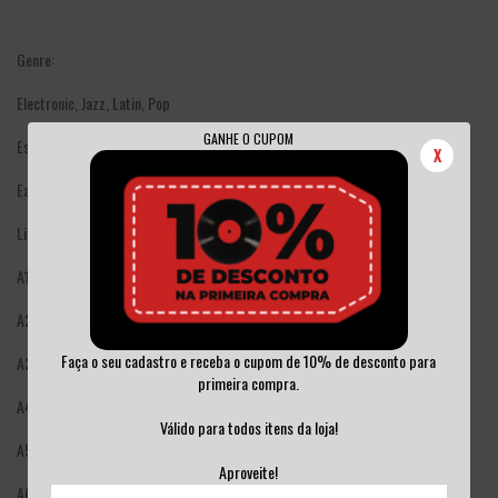
Genre:
Electronic, Jazz, Latin, Pop
GANHE O CUPOM
Estilo:
X
Easy Listening
Lista de faixas
A1
The Savers
1:43
A2
Umbrellas Of Cherbourg
2:42
Faça o seu cadastro e receba o cupom de 10% de desconto para
A3
Strangers In The Night
2:56
primeira compra.
A4
One Note Samba - Spanish Flea
2:03
Válido para todos itens da loja!
A5
Lover's Concerto
2:11
Aproveite!
A6
Third Man Theme
2:09