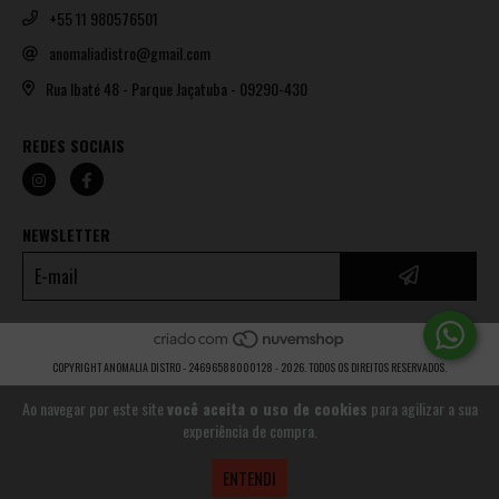
+55 11 980576501
anomaliadistro@gmail.com
Rua Ibaté 48 - Parque Jaçatuba - 09290-430
REDES SOCIAIS
NEWSLETTER
COPYRIGHT ANOMALIA DISTRO - 24696588000128 - 2026. TODOS OS DIREITOS RESERVADOS.
Ao navegar por este site
você aceita o uso de cookies
para agilizar a sua
experiência de compra.
ENTENDI