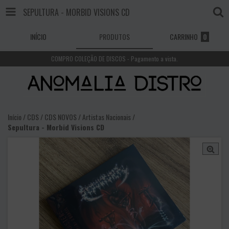
SEPULTURA - MORBID VISIONS CD
INÍCIO
PRODUTOS
CARRINHO
0
COMPRO COLEÇÃO DE DISCOS - Pagamento a vista.
Início
/
CDS
/
CDS NOVOS
/
Artistas Nacionais
/
Sepultura - Morbid Visions CD