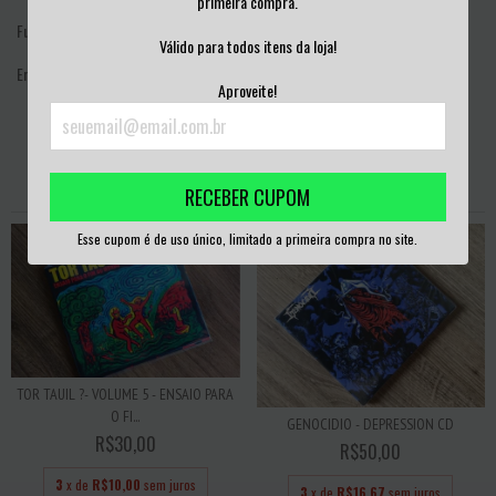
primeira compra.
Funeral Rites
Válido para todos itens da loja!
Empire Of The Damned
Aproveite!
PRODUTOS SIMILARES
RECEBER CUPOM
Esse cupom é de uso único, limitado a primeira compra no site.
TOR TAUIL ?- VOLUME 5 - ENSAIO PARA
O FI...
GENOCIDIO - DEPRESSION CD
R$30,00
R$50,00
3
x de
R$10,00
sem juros
3
x de
R$16,67
sem juros