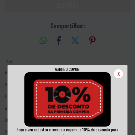
Compartilhar:
Intro
GANHE O CUPOM
Morbid Visions
X
Mayhem
Troops Of Doom
War
Crucifixion
Faça o seu cadastro e receba o cupom de 10% de desconto para
Show Me The Wrath