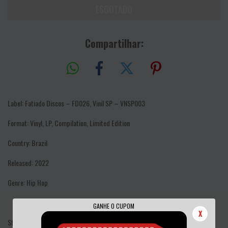
Compartilhar:
Label: Fatiado Discos – FD026, Vinil SP – VNSP003
Format: Vinyl, LP, Compilation, Limited Edition
Country: Brazil
Released: 2022
Genre: Hip Hop
GANHE O CUPOM
X
Style: