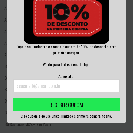
A1
Rasec Ft Deejay Ciro–
Belas Artes (Mix Rasec)
A2
Mano Brown–
Mente do Vilão
A3
Instituto Ft Jorge Du Peixe–
Isso é Sangue
A4
Tejo–
Escalada
Faça o seu cadastro e receba o cupom de 10% de desconto para
primeira compra.
A5
RZO–
O Trem (Versão Alternativa)
Válido para todos itens da loja!
B1
MC Papo–
Eu Pixava Sim
Aproveite!
B2
Tejo Damasceno* Ft Rica Amabis–
Belas Artes
B3
Funcao Rhk–
Silêncio da Madruga
B4
Sabotage (10) Ft Instituto E Daniel Ganjaman–
Sai da Frente
RECEBER CUPOM
B5
RZO–
A Folha Voa
Esse cupom é de uso único, limitado a primeira compra no site.
B6
Racionais MC's–
São Paulo