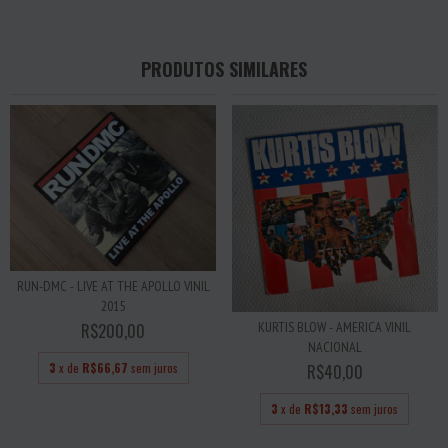
PRODUTOS SIMILARES
RUN-DMC - LIVE AT THE APOLLO VINIL
2015
KURTIS BLOW - AMERICA VINIL
R$200,00
NACIONAL
3
x de
R$66,67
sem juros
R$40,00
3
x de
R$13,33
sem juros