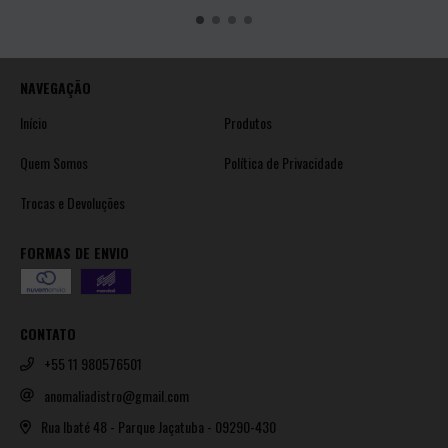
NAVEGAÇÃO
Início
Produtos
Quem Somos
Política de Privacidade
Trocas e Devoluções
FORMAS DE ENVIO
CONTATO
+55 11 980576501
anomaliadistro@gmail.com
Rua Ibaté 48 - Parque Jaçatuba - 09290-430