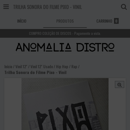
TRILHA SONORA DO FILME PIXO - VINIL
INÍCIO
PRODUTOS
CARRINHO
0
COMPRO COLEÇÃO DE DISCOS - Pagamento a vista.
Início
/
Vinil 12''
/
Vinil 12'' Usado
/
Hip Hop / Rap
/
Trilha Sonora do Filme Pixo - Vinil