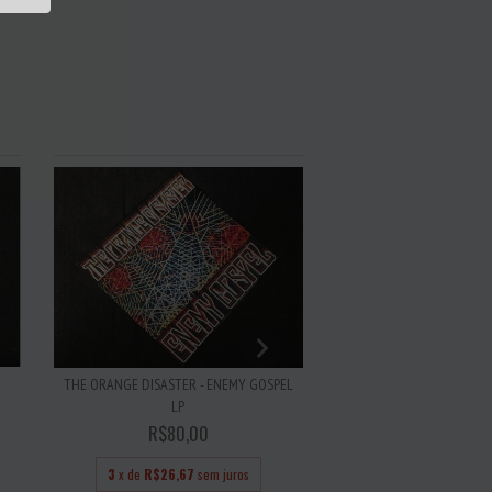
YANKEE - YANK
THE ORANGE DISASTER - ENEMY GOSPEL
LP
R$75,00
R$80,00
3
x de
R$25,00
se
3
x de
R$26,67
sem juros