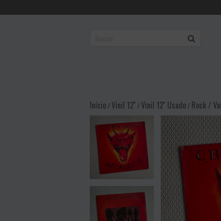
Início
Vinil 12''
Vinil 12'' Usado
Rock / Va
/
/
/