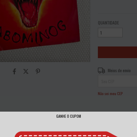
VER MEIOS DE PAGAME
QUANTIDADE
Entregas para o CEP:
Meios de envio
Não sei meu CEP
GANHE O CUPOM