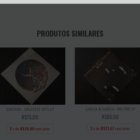
PRODUTOS SIMILARES
GARCIA & GARCIA - MR. FIRE LP
SANTANA - GREATEST HITS LP
R$65,00
R$75,00
3
x de
R$21,67
sem juros
3
x de
R$25,00
sem juros