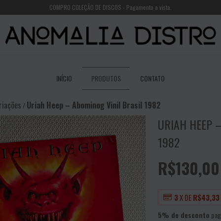
COMPRO COLEÇÃO DE DISCOS - Pagamento a vista.
INÍCIO
PRODUTOS
CONTATO
riações
Uriah Heep – Abominog Vinil Brasil 1982
/
URIAH HEEP –
1982
R$130,00
3
X DE
R$43,33
5% de desconto
pag