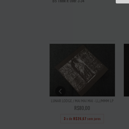
B5
Think It Over
3:34
R - PRIMITIVE COOL LP
LUNAR LODGE / MAI MAI MAI - LL//MMM LP
R$45,00
R$80,00
R$15,00
sem juros
3
x de
R$26,67
sem juros