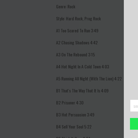
Genre: Rock
Style: Hard Rock, Prog Rock
A1
Too Scared To Run
3:49
A2
Chasing Shadows
4:42
A3
On The Rebound
3:15
A4
Hot Night In A Cold Town
4:03
A5
Running All Night (With The Lion)
4:22
B1
That's The Way That It Is
4:09
B2
Prisoner
4:30
B3
Hot Persuasion
3:49
B4
Sell Your Soul
5:22