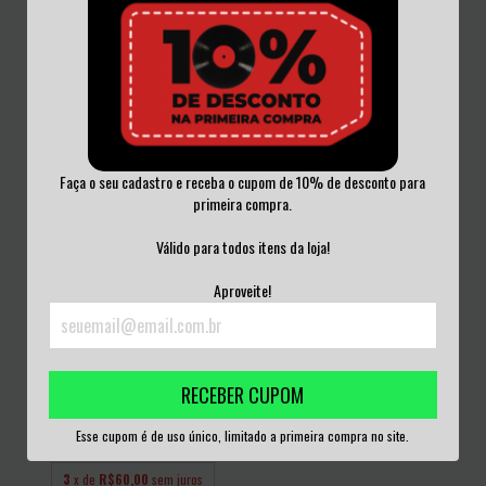
GASHEBEL - GASHEBEL LP
DISGUSTING LIES - DON'T ASK, JUST
LISTEN
R$50,00
R$60,00
3
x de
R$16,67
sem juros
3
x de
R$20,00
sem juros
Faça o seu cadastro e receba o cupom de 10% de desconto para
primeira compra.
Válido para todos itens da loja!
Aproveite!
RECEBER CUPOM
BOOZE & GLORY - CARRY ON /
BLOOD FRO...
Esse cupom é de uso único, limitado a primeira compra no site.
R$180,00
3
x de
R$60,00
sem juros