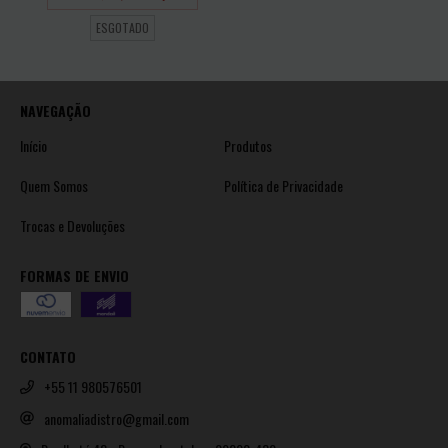
ESGOTADO
NAVEGAÇÃO
Início
Produtos
Quem Somos
Política de Privacidade
Trocas e Devoluções
FORMAS DE ENVIO
CONTATO
+55 11 980576501
anomaliadistro@gmail.com