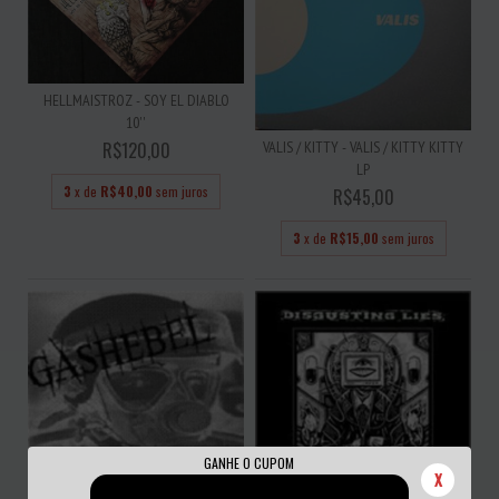
HELLMAISTROZ - SOY EL DIABLO
10''
VALIS / KITTY - VALIS / KITTY KITTY
R$120,00
LP
3
x de
R$40,00
sem juros
R$45,00
3
x de
R$15,00
sem juros
GANHE O CUPOM
X