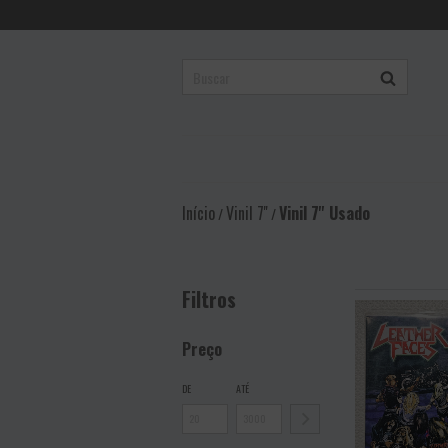
Início
Vinil 7''
Vinil 7'' Usado
/
/
Filtros
Preço
DE
ATÉ