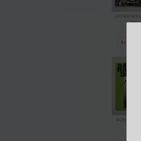
LEATHER FACES 
RISE S
R$4
3
x de
R$15
RAZORBLADE -
NAILS 
R$7