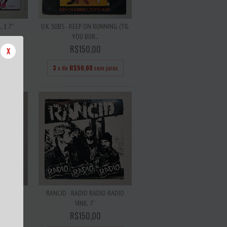
 1 7''
U.K. SUBS - KEEP ON RUNNING (TIL
YOU BUR...
R$150,00
X
 juros
3
x de
R$50,00
sem juros
AUTIFUL
RANCID - RADIO RADIO RADIO
VINIL 7''
R$150,00