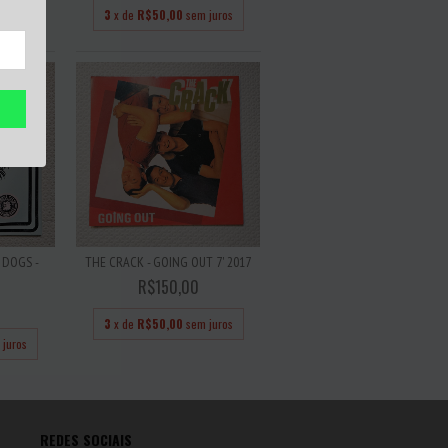
 juros
3
x de
R$50,00
sem juros
 DOGS -
THE CRACK - GOING OUT 7' 2017
'
R$150,00
3
x de
R$50,00
sem juros
 juros
REDES SOCIAIS