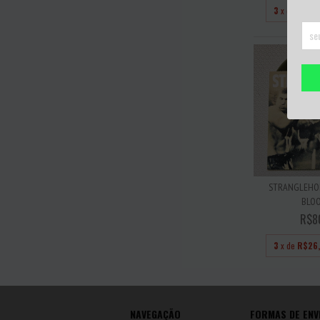
3
x de
R$25
STRANGLEHOL
BLOO
R$8
3
x de
R$26
NAVEGAÇÃO
FORMAS DE ENV