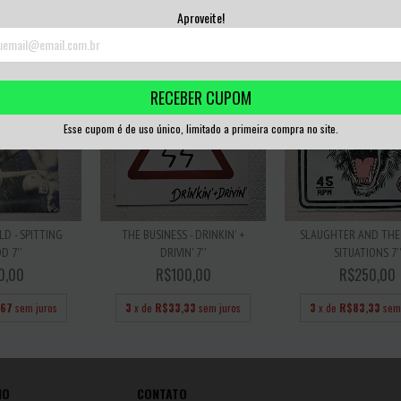
,00
sem juros
3
x de
R$53,33
sem juros
3
x de
R$26,67
sem
Aproveite!
RECEBER CUPOM
Esse cupom é de uso único, limitado a primeira compra no site.
D - SPITTING
THE BUSINESS - DRINKIN' +
SLAUGHTER AND THE
D 7''
DRIVIN' 7''
SITUATIONS 7'
0,00
R$100,00
R$250,00
,67
sem juros
3
x de
R$33,33
sem juros
3
x de
R$83,33
sem
IO
CONTATO