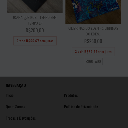
JOANA QUEIROZ - TEMPO SEM
TEMPO LP
CILIBRINAS DO ÉDEN - CILIBRINAS
R$200,00
DO ÉDEN...
R$250,00
3
x de
R$66,67
sem juros
3
x de
R$83,33
sem juros
ESGOTADO
NAVEGAÇÃO
Início
Produtos
Quem Somos
Política de Privacidade
Trocas e Devoluções