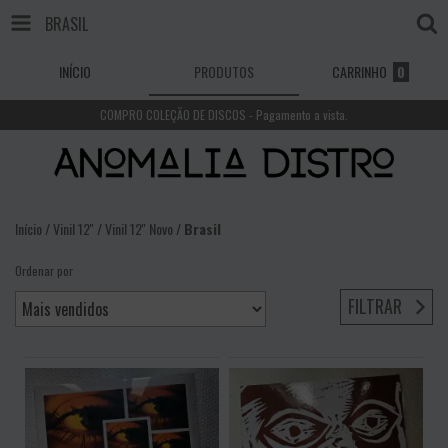
BRASIL
INÍCIO
PRODUTOS
CARRINHO
0
COMPRO COLEÇÃO DE DISCOS - Pagamento a vista.
Início
/
Vinil 12''
/
Vinil 12'' Novo
/
Brasil
Ordenar por
FILTRAR