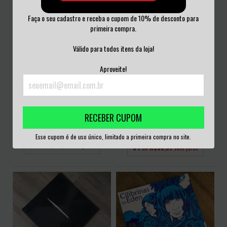
Faça o seu cadastro e receba o cupom de 10% de desconto para
primeira compra.
Válido para todos itens da loja!
Aproveite!
SYLVIO FRAGA - ROBALO NENHUM
STONE FERRARI ?- UMA GRAVIDADE
LP
RECEBER CUPOM
AO VIVO 2...
R$160,00
R$110,00
Esse cupom é de uso único, limitado a primeira compra no site.
3
x de
R$53,33
sem juros
3
x de
R$36,67
sem juros