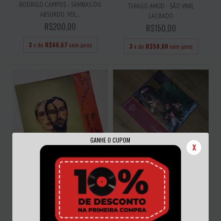
RODRIGO CAMPOS - SAMBAS DO
THIAGO AMUD - SÃO VINIL
ABSURDO, VOL....
LACRADO
R$200,00
R$150,00
3
x de
R$66,67
sem juros
3
x de
R$50,00
sem juros
GANHE O CUPOM
X
V/A - ONDAS SÍSMICAS: 10 CANÇÕES
DE CANT...
R$150,00
YPU - PARANOAR VINIL NOVO
LACRADO
3
x de
R$50,00
sem juros
R$150,00
3
x de
R$50,00
sem juros