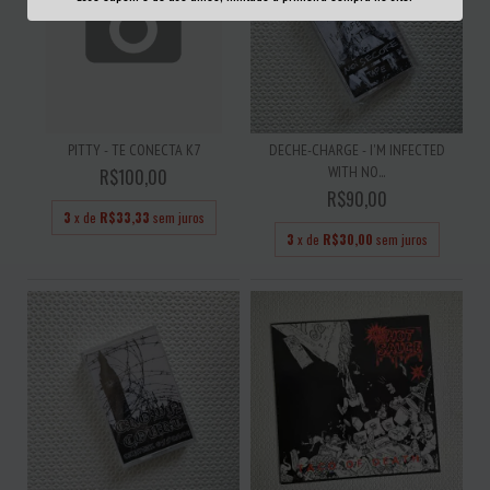
PITTY - TE CONECTA K7
DECHE-CHARGE - I'M INFECTED
WITH NO...
R$100,00
R$90,00
3
x de
R$33,33
sem juros
3
x de
R$30,00
sem juros