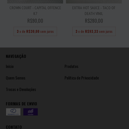
CROWN COURT - CAPITAL OFFENCE
EXTRA HOT SAUCE - TACO OF
K7
DEATH VINIL
R$90,00
R$280,00
3
x de
R$30,00
sem juros
3
x de
R$93,33
sem juros
NAVEGAÇÃO
Início
Produtos
Quem Somos
Política de Privacidade
Trocas e Devoluções
FORMAS DE ENVIO
CONTATO