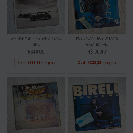
JAN HAMMER - THE EARLY YEARS
BOB DYLAN - BOB DYLAN'S
VINIL
GREATEST HI...
R$40,00
R$100,00
3
x de
R$13,33
sem juros
3
x de
R$33,33
sem juros