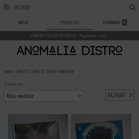
OUTROS
INÍCIO
PRODUTOS
CARRINHO
0
COMPRO COLEÇÃO DE DISCOS - Pagamento a vista.
Início
/
Vinil 12''
/
Vinil 12'' Usado
/
Outros
Ordenar por
FILTRAR