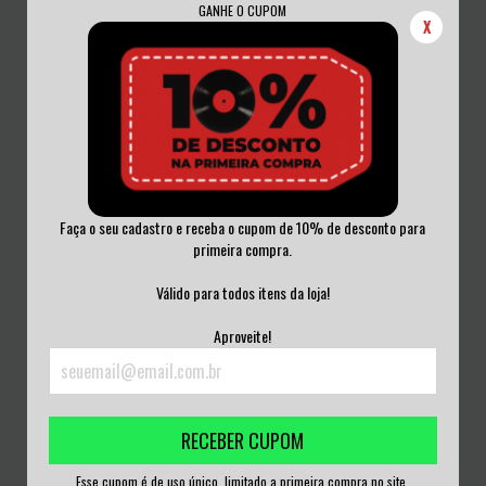
GANHE O CUPOM
X
Faça o seu cadastro e receba o cupom de 10% de desconto para
primeira compra.
W.B.I. / MEAT SHITS - W.B.I. / MEAT
PSYCHO / MEAT SHITS - PSYCHO /
SHIT...
MEAT SHIT...
Válido para todos itens da loja!
R$300,00
R$200,00
Aproveite!
3
x de
R$100,00
sem juros
3
x de
R$66,67
sem juros
RECEBER CUPOM
Esse cupom é de uso único, limitado a primeira compra no site.