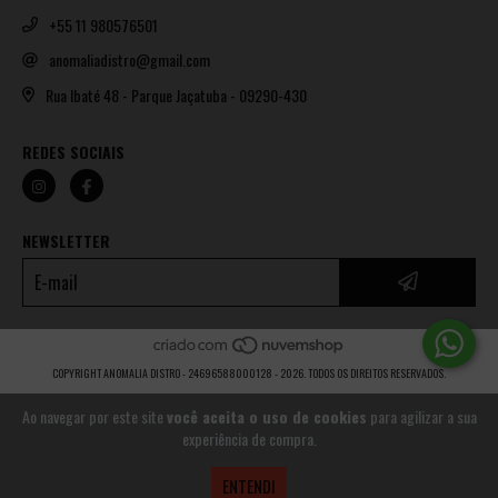
+55 11 980576501
anomaliadistro@gmail.com
Rua Ibaté 48 - Parque Jaçatuba - 09290-430
REDES SOCIAIS
NEWSLETTER
COPYRIGHT ANOMALIA DISTRO - 24696588000128 - 2026. TODOS OS DIREITOS RESERVADOS.
Ao navegar por este site
você aceita o uso de cookies
para agilizar a sua
experiência de compra.
ENTENDI