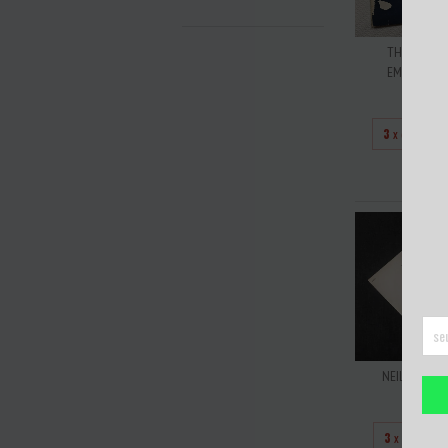
THE ROLLIN
EMOTIONAL R
R$7
3
x de
R$25
ESGO
NEIL DIAMON
R$5
3
x de
R$16