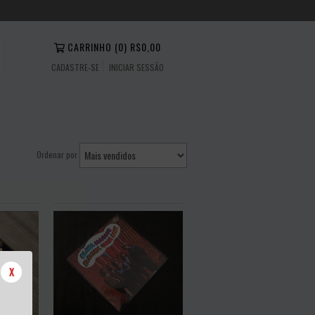
CARRINHO
(
0
)
R$0,00
CADASTRE-SE
INICIAR SESSÃO
Ordenar por
X