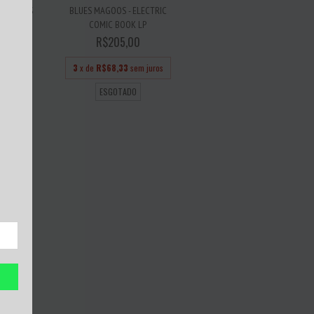
DESTROYS
BLUES MAGOOS - ELECTRIC
COMIC BOOK LP
R$205,00
 juros
3
x de
R$68,33
sem juros
ESGOTADO