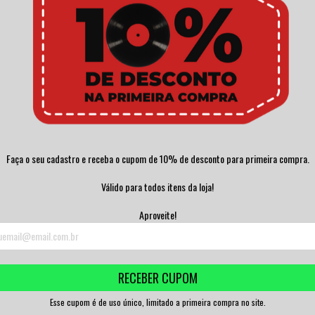
COVEN - WITCHCRAFT 
MINDS &...
G STONES -
NEIL YOUNG - HARVEST VINIL
R$400,00
ESCUE VI...
ARGENTINA 197...
5,00
R$250,00
3
x de
R$133,33
sem
ESGOTADO
,00
sem juros
3
x de
R$83,33
sem juros
TADO
ESGOTADO
Faça o seu cadastro e receba o cupom de 10% de desconto para primeira compra.
Válido para todos itens da loja!
Aproveite!
D - SHILO LP
RECEBER CUPOM
0,00
Esse cupom é de uso único, limitado a primeira compra no site.
,67
sem juros