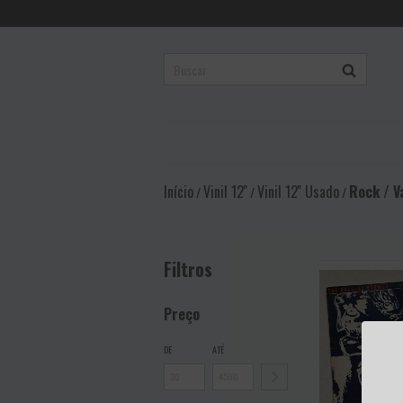
Início
Vinil 12''
Vinil 12'' Usado
Rock / V
/
/
/
Filtros
Preço
DE
ATÉ