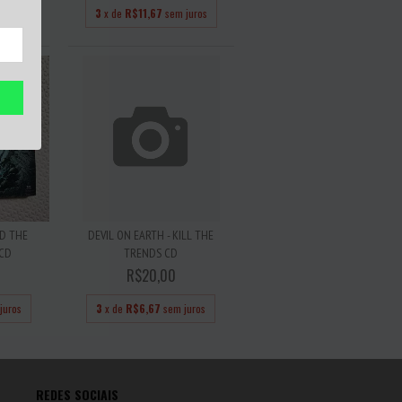
juros
3
x de
R$11,67
sem juros
D THE
DEVIL ON EARTH - KILL THE
 CD
TRENDS CD
R$20,00
juros
3
x de
R$6,67
sem juros
REDES SOCIAIS