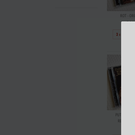
ROT - OR
R$3
3
x de
R$11,
PUTREFACTIO
REPUGNANT 
R$3