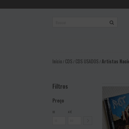
Início
CDS
CDS USADOS
Artistas Naci
/
/
/
Filtros
Preço
DE
ATÉ