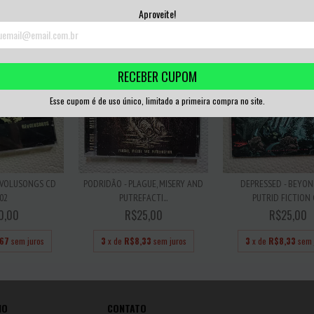
,00
sem juros
3
x de
R$8,33
sem juros
3
x de
R$8,33
sem 
Aproveite!
RECEBER CUPOM
Esse cupom é de uso único, limitado a primeira compra no site.
EVOLUSONGS CD
PODRIDÃO - PLAGUE, MISERY AND
DEPRESSED - BEYON
02
PUTREFACTI...
PUTRID FICTION
0,00
R$25,00
R$25,00
,67
sem juros
3
x de
R$8,33
sem juros
3
x de
R$8,33
sem 
IO
CONTATO