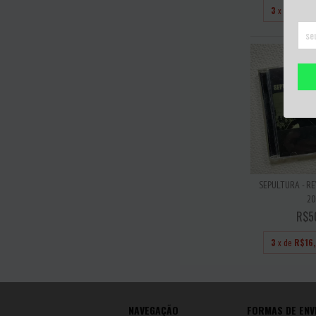
3
x de
R$10
SEPULTURA - R
20
R$5
3
x de
R$16
NAVEGAÇÃO
FORMAS DE ENV