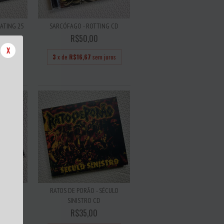
ATING 25
SARCÓFAGO - ROTTING CD
R$50,00
X
3
x de
R$16,67
sem juros
juros
THULLU
RATOS DE PORÃO - SÉCULO
SINISTRO CD
R$35,00