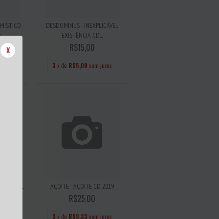
MÍSTICO
DESDOMINUS - INEXPLICÁVEL
..
EXISTÊNCIA CD...
R$15,00
X
juros
3
x de
R$5,00
sem juros
 CRANIAL
AÇOITE - AÇOITE CD 2019
R$25,00
3
x de
R$8,33
sem juros