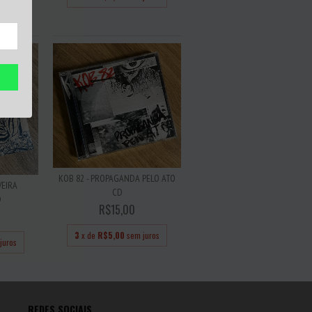
juros
KOB 82 - PROPAGANDA PELO ATO
VEIRA
CD
D
R$15,00
3
x de
R$5,00
sem juros
juros
REDES SOCIAIS