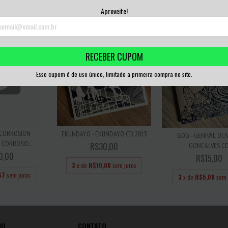
67
sem juros
3
x de
R$6,67
sem juros
3
x de
R$5,00
sem 
Aproveite!
RECEBER CUPOM
Esse cupom é de uso único, limitado a primeira compra no site.
CORROSION -
EKUNDAYO - EKUNDAYO CD 2013
GOG - GENIVAL OLI
CORROSIO...
R$30,00
GONCALVES C
0,00
R$15,00
3
x de
R$10,00
sem juros
67
sem juros
3
x de
R$5,00
sem 
IO
CONTATO