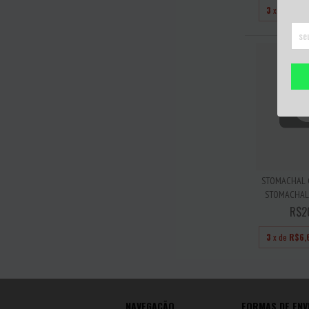
3
x de
R$6,
STOMACHAL 
STOMACHAL 
R$2
3
x de
R$6,
NAVEGAÇÃO
FORMAS DE ENV