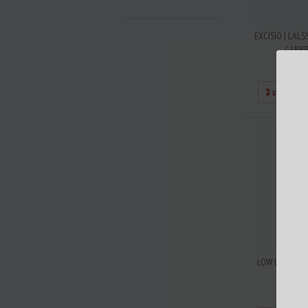
EXCISIO | LALS
CARRIE
R$2
3
x de
R$6,
LOW LEVELS O
KATHARSI
R$2