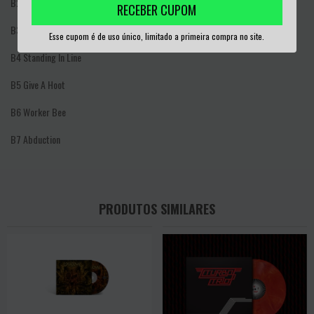
B2
Drown You Out
RECEBER CUPOM
B3
The Trade
Esse cupom é de uso único, limitado a primeira compra no site.
B4
Standing In Line
B5
Give A Hoot
B6
Worker Bee
B7
Abduction
PRODUTOS SIMILARES