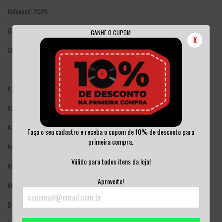
Released: 2026
Genre: Rock
GANHE O CUPOM
X
Style: Thrash, Hardcore
A1
Thrashard
A2
Beneath The Wheel
A3
Enemy Within
Faça o seu cadastro e receba o cupom de 10% de desconto para
primeira compra.
A4
Strategy
Válido para todos itens da loja!
A5
Labeled Uncurable
Aproveite!
A6
Gun Control
B1
Kill The Words