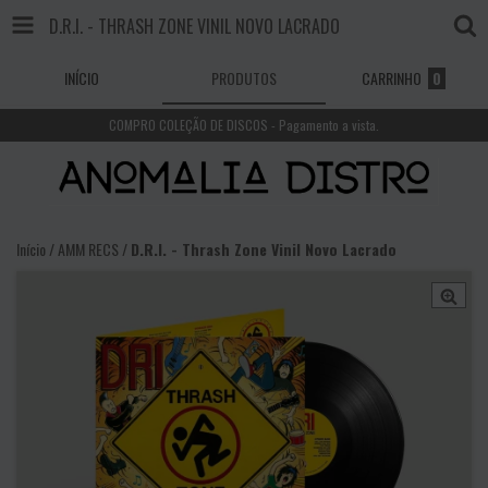
D.R.I. - THRASH ZONE VINIL NOVO LACRADO
INÍCIO
PRODUTOS
CARRINHO
0
COMPRO COLEÇÃO DE DISCOS - Pagamento a vista.
Início
/
AMM RECS
/
D.R.I. - Thrash Zone Vinil Novo Lacrado