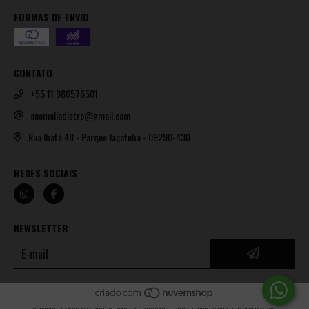
FORMAS DE ENVIO
CONTATO
+55 11 980576501
anomaliadistro@gmail.com
Rua Ibaté 48 - Parque Jaçatuba - 09290-430
REDES SOCIAIS
NEWSLETTER