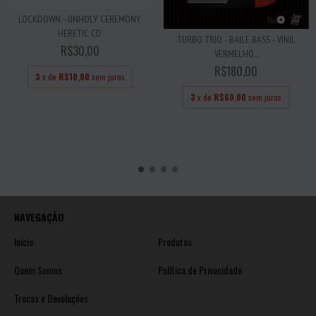
LOCKDOWN - UNHOLY CEREMONY
HERETIC CD
TURBO TRIO - BAILE BASS - VINIL
R$30,00
VERMELHO...
R$180,00
3
x de
R$10,00
sem juros
3
x de
R$60,00
sem juros
NAVEGAÇÃO
Início
Produtos
Quem Somos
Política de Privacidade
Trocas e Devoluções