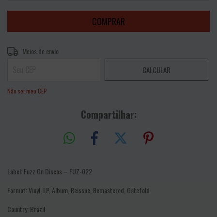
Entregas para o CEP:
ALTERAR CEP
Meios de envio
CALCULAR
Não sei meu CEP
Compartilhar:
Label: Fuzz On Discos – FUZ-022
Format: Vinyl, LP, Album, Reissue, Remastered, Gatefold
Country: Brazil