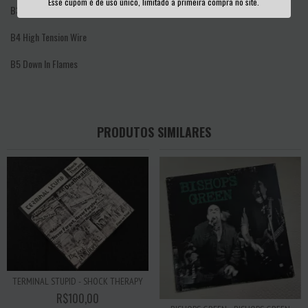
Esse cupom é de uso único, limitado a primeira compra no site.
B3
I Need Lunch
B4
High Tension Wire
B5
Down In Flames
PRODUTOS SIMILARES
TERMINAL STUPID - SHOCK THERAPY
R$100,00