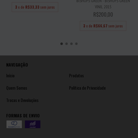
BISHOPS GREEN - BISHOPS GREEN
VINIL 2015
3
x de
R$33,33
sem juros
R$200,00
3
x de
R$66,67
sem juros
NAVEGAÇÃO
Início
Produtos
Quem Somos
Política de Privacidade
Trocas e Devoluções
FORMAS DE ENVIO