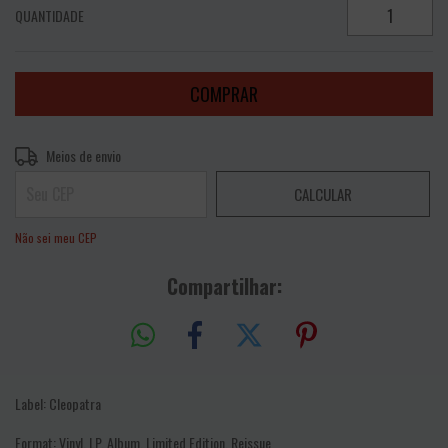
QUANTIDADE
Entregas para o CEP:
ALTERAR CEP
Meios de envio
CALCULAR
Não sei meu CEP
Compartilhar:
Label: Cleopatra
Format: Vinyl, LP, Album, Limited Edition, Reissue