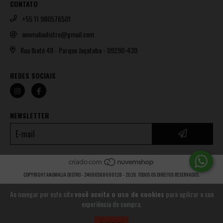
CONTATO
+55 11 980576501
anomaliadistro@gmail.com
Rua Ibaté 48 - Parque Jaçatuba - 09290-430
REDES SOCIAIS
NEWSLETTER
COPYRIGHT ANOMALIA DISTRO - 24696588000128 - 2026. TODOS OS DIREITOS RESERVADOS.
Ao navegar por este site
você aceita o uso de cookies
para agilizar a sua
experiência de compra.