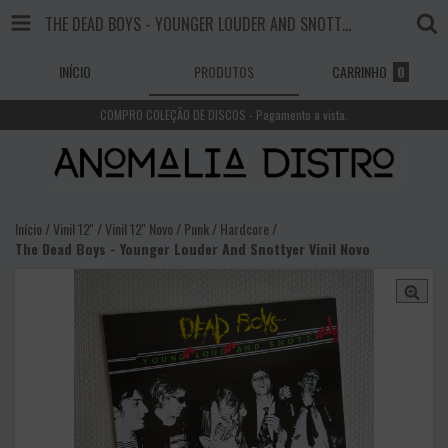
THE DEAD BOYS - YOUNGER LOUDER AND SNOTTYER VINIL NOVO
INÍCIO
PRODUTOS
CARRINHO
0
COMPRO COLEÇÃO DE DISCOS - Pagamento a vista.
Início
/
Vinil 12''
/
Vinil 12'' Novo
/
Punk / Hardcore
/
The Dead Boys - Younger Louder And Snottyer Vinil Novo