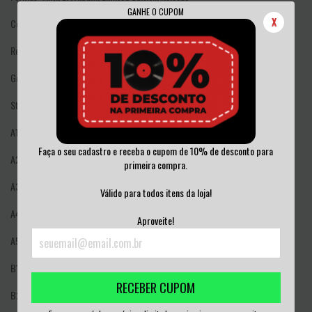
GANHE O CUPOM
X
Country: US
Released: 2024
Genre: Rock
Style: Punk
A1
Sonic Reducer
Faça o seu cadastro e receba o cupom de 10% de desconto para
A2
All This And More
primeira compra.
A3
What Love Is
Válido para todos itens da loja!
A4
Not Anymore
Aproveite!
A5
Ain’t Nothin To Do
B1
Caught With The Meat In Your Mouth
RECEBER CUPOM
B2
Hey Little Girl