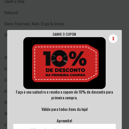
Country:
Italy
Released:
Genre:
Electronic, Rock, Stage & Screen
GANHE O CUPOM
Style:
Soundtrack, Prog Rock, Symphonic Rock
X
A1
Buio Omega (Main Titles)
2:52
A2
Quiet Drops
4:31
A3
Strive After Dark
2:30
A4
Pillage
2:20
Faça o seu cadastro e receba o cupom de 10% de desconto para
primeira compra.
A5
Rush
4:13
Válido para todos itens da loja!
A6
Keen
4:02
Aproveite!
A7
Ghost Vest
2:56