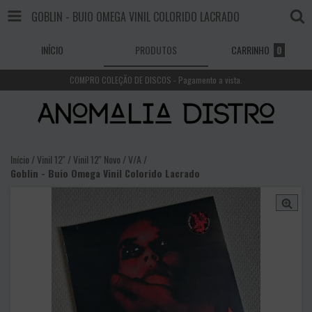
GOBLIN - BUIO OMEGA VINIL COLORIDO LACRADO
INÍCIO
PRODUTOS
CARRINHO
0
COMPRO COLEÇÃO DE DISCOS - Pagamento a vista.
Início
/
Vinil 12''
/
Vinil 12'' Novo
/
V/A
/
Goblin - Buio Omega Vinil Colorido Lacrado