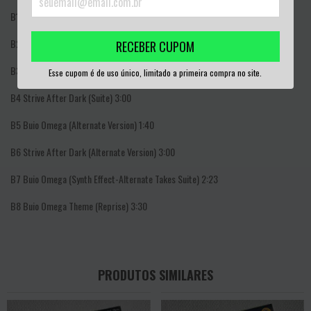
B1
Bikini Island
4:02
B2
Buio Omega (Suite 1)
2:56
RECEBER CUPOM
B3
Quiet Drops (Film Version)
3:48
Esse cupom é de uso único, limitado a primeira compra no site.
B4
Strive After Dark (Suite)
3:00
B5
Buio Omega (Alternate Version)
1:40
B6
Strive After Dark (Alternate Version)
3:00
B7
Buio Omega (Synth Effect-Alternate Takes Suite)
2:23
B8
Buio Omega Theme (Reprise)
3:30
PRODUTOS SIMILARES