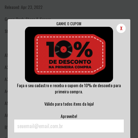
Released:
Apr 23, 2022
Genre:
Rock, Stage & Screen
GANHE O CUPOM
X
Style:
Prog Rock, Soundtrack
A1
Roller (Titoli Di Testa) 3:46
A2
Le Cascate Di Viridiana (Braddock) 1:51
A3
Snip-Snap (Consegne A Domicilio) 0:57
Faça o seu cadastro e receba o cupom de 10% de desconto para
A4
Il Risveglio Del Serpente (Martin & Christine) 1:18
primeira compra.
A5
Dr. Frankenstein (Attacco Sul Treno Della Notte) 6:00
Válido para todos itens da loja!
A6
Aquaman (Martin & Emily) 2:30
Aproveite!
B1
La Danza (Album Di Famiglia) 2:33