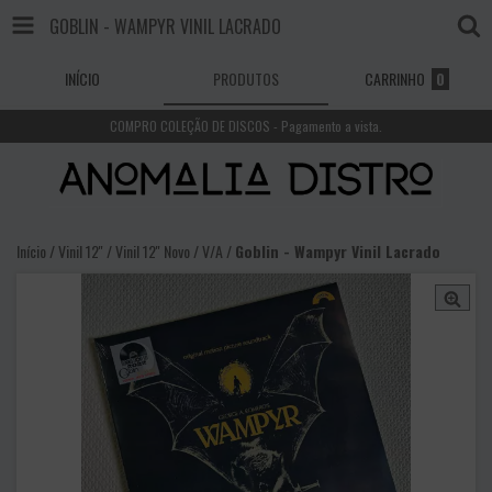
GOBLIN - WAMPYR VINIL LACRADO
INÍCIO
PRODUTOS
CARRINHO
0
COMPRO COLEÇÃO DE DISCOS - Pagamento a vista.
Início
/
Vinil 12''
/
Vinil 12'' Novo
/
V/A
/
Goblin - Wampyr Vinil Lacrado