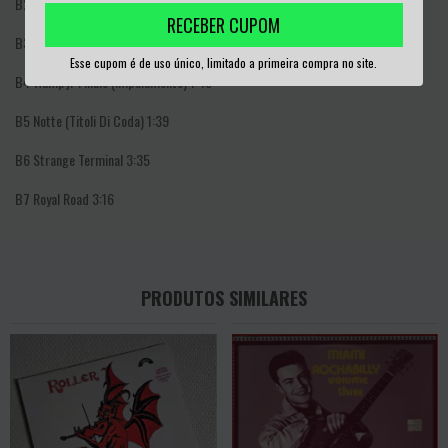
B2
Goblin (Seguendo La Prossima Vittima) 2:18
RECEBER CUPOM
B3
...E Suono Rock (Cancellando Le Tracce) 1:02
Esse cupom é de uso único, limitado a primeira compra no site.
B4
Wampyr Finale (Impalamento) 1:40
B5
Notte (Titoli Di Coda) 1:39
B6
Strange Terminal 3:35
B7
Royal Road 3:16
PRODUTOS SIMILARES