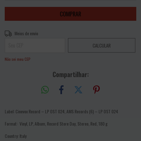
Entregas para o CEP:
ALTERAR CEP
Meios de envio
CALCULAR
Não sei meu CEP
Compartilhar:
Label:
Cinevox Record – LP OST 024, AMS Records (6) – LP OST 024
Format:
Vinyl, LP, Album, Record Store Day, Stereo, Red, 180 g
Country:
Italy