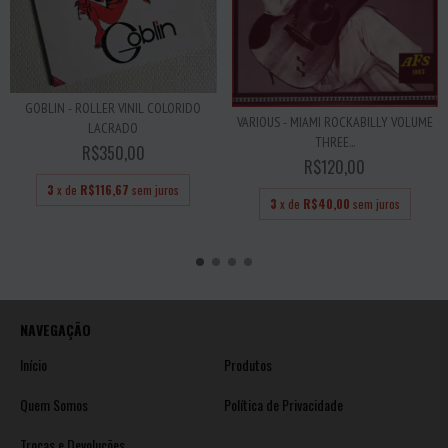
GOBLIN - ROLLER VINIL COLORIDO
VARIOUS - MIAMI ROCKABILLY VOLUME
LACRADO
THREE...
R$350,00
R$120,00
3
x de
R$116,67
sem juros
3
x de
R$40,00
sem juros
NAVEGAÇÃO
Início
Produtos
Quem Somos
Política de Privacidade
Trocas e Devoluções