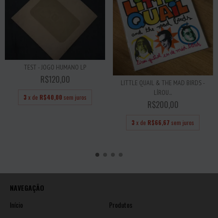
TEST - JOGO HUMANO LP
R$120,00
LITTLE QUAIL & THE MAD BIRDS -
LÍROU...
3
x de
R$40,00
sem juros
R$200,00
3
x de
R$66,67
sem juros
NAVEGAÇÃO
Início
Produtos