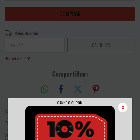
Entregas para o CEP:
ALTERAR CEP
Meios de envio
CALCULAR
Não sei meu CEP
Compartilhar:
GANHE O CUPOM
X
Edição em vinil preto, importado.
Tracklist:
Lado A