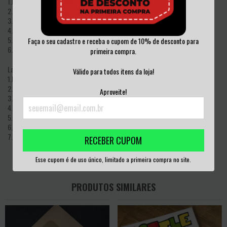
1.Direito de fumar 3:07
2.Crucificados pelo sistema 1:08
3.Beber até morrer 3:07
4.Crise geral 2:49
5.Juventude perdida 2:51
Faça o seu cadastro e receba o cupom de 10% de desconto para
6.Difícil de entender 3:28
primeira compra.
Lado B
Válido para todos itens da loja!
1.Próximo alvo 2:58
2.O dotadão deve morrer 2:33
Aproveite!
3.AIDS, pop, repressão 1:33
4.Expresso da escravidão 3:05
5.Sofrer 4:09
6.Levante little susie 2:03
7.Deixe-me levá-la para casa 2:03
RECEBER CUPOM
Esse cupom é de uso único, limitado a primeira compra no site.
PRODUTOS SIMILARES