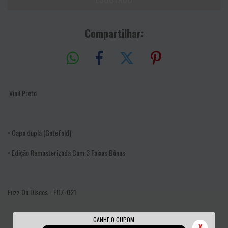
Compartilhar:
Vinil Preto
• Capa dupla (Gatefold)
• Edição Remasterizada Com 3 Faixas Bônus
Fuzz On Discos - FUZ-021
GANHE O CUPOM
X