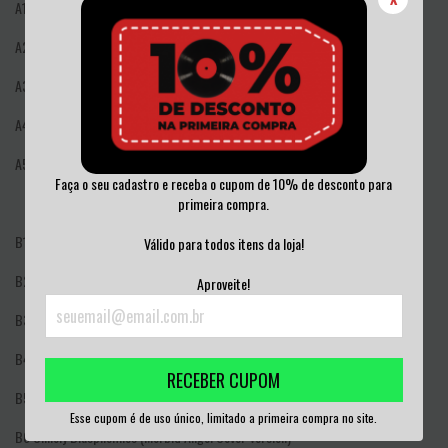
A1 Creation's Scourge
A2 Kings Of Killing
A3 Apocalyptic Victory
A4 Aborticide (In The Crypts Of Holiness)
A5 March Of Black Hordes
Faça o seu cadastro e receba o cupom de 10% de desconto para
primeira compra.
B1 Vengeance's Revelation
Válido para todos itens da loja!
B2 Rites Of Defamation
Aproveite!
B3 Meaning Of Terror
B4 Rises From Black
RECEBER CUPOM
B5 They Call Me Death (Re-recorded Version)
Esse cupom é de uso único, limitado a primeira compra no site.
B6 Unholy Blasphemies (Morbid Angel Cover Version)