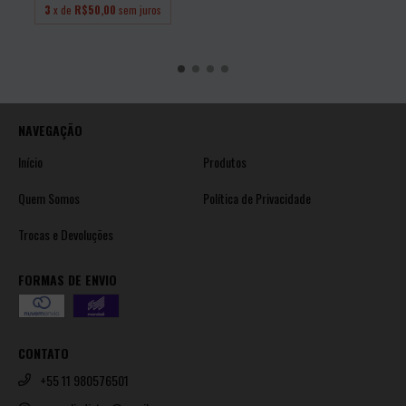
3
x de
R$50,00
sem juros
NAVEGAÇÃO
Início
Produtos
Quem Somos
Política de Privacidade
Trocas e Devoluções
FORMAS DE ENVIO
CONTATO
+55 11 980576501