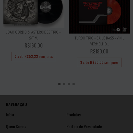
JOÃO GORDO & ASTEROIDES TRIO -
S/T V...
TURBO TRIO - BAILE BASS - VINIL
VERMELHO...
R$160,00
R$180,00
3
x de
R$53,33
sem juros
3
x de
R$60,00
sem juros
NAVEGAÇÃO
Início
Produtos
Quem Somos
Política de Privacidade