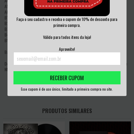
A4 Underlord
A5 Work Out
A6 Lifeless
B1 In The Name Of Greed
Faça o seu cadastro e receba o cupom de 10% de desconto para
B2 Betrayed
primeira compra.
B3 The Flame Of Anger
B4 Twisted Hate
Válido para todos itens da loja!
B5 The Rack
Aproveite!
Banda:
Derrick Green (Vocais) / Ricardo Brigas (Baixo) / Edu Nicollini (Bateria) / Andre
NM (Guitarra) / André Curci (Guitarra)
RECEBER CUPOM
Esse cupom é de uso único, limitado a primeira compra no site.
PRODUTOS SIMILARES