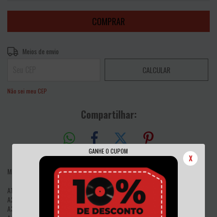
Entregas para o CEP:
ALTERAR CEP
Meios de envio
CALCULAR
Não sei meu CEP
Compartilhar:
GANHE O CUPOM
X
Músicas:
A1 Sweet Revenge
A2 Sacrifice
A3 Live To Buy