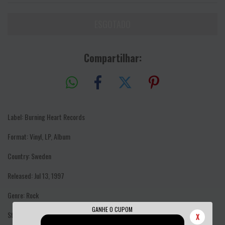
Compartilhar:
Label: Burning Heart Records
Format: Vinyl, LP, Album
Country: Sweden
Released: Jul 13, 1997
Genre: Rock
GANHE O CUPOM
Style: Punk
X