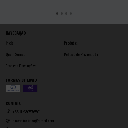
NAVEGAÇÃO
Início
Produtos
Quem Somos
Política de Privacidade
Trocas e Devoluções
FORMAS DE ENVIO
CONTATO
+55 11 980576501
anomaliadistro@gmail.com