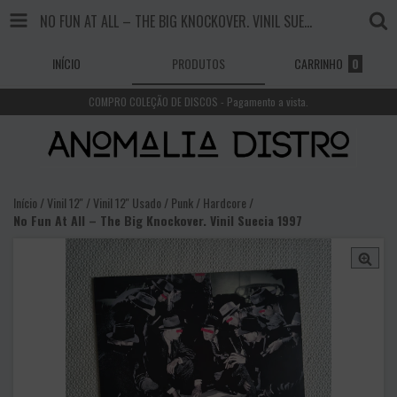
NO FUN AT ALL – THE BIG KNOCKOVER. VINIL SUECIA 1997
INÍCIO
PRODUTOS
CARRINHO
0
COMPRO COLEÇÃO DE DISCOS - Pagamento a vista.
Início
/
Vinil 12''
/
Vinil 12'' Usado
/
Punk / Hardcore
/
No Fun At All – The Big Knockover. Vinil Suecia 1997