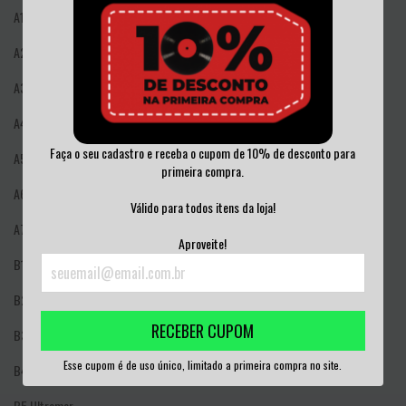
A1
Catch Me Running Round
A2
Suicide Machine
A3
Should Have Known
A4
Lose Another Friend
Faça o seu cadastro e receba o cupom de 10% de desconto para
A5
When The Time Comes
primeira compra.
A6
Sorry Lad
Válido para todos itens da loja!
A7
Everything Inside
Aproveite!
B1
The Other Side
B2
Away From The Circle
RECEBER CUPOM
B3
Nobody's Perfect
Esse cupom é de uso único, limitado a primeira compra no site.
B4
Your Feeble Mind
B5
Ultramar