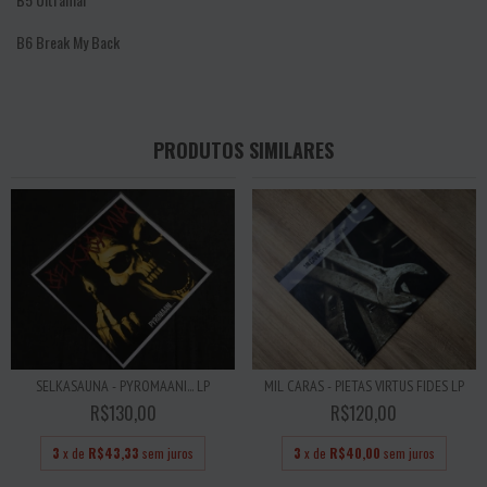
B6
Break My Back
PRODUTOS SIMILARES
MIL CARAS - PIETAS VIRTUS FIDES LP
SELKASAUNA - PYROMAANI... LP
R$120,00
R$130,00
3
x de
R$40,00
sem juros
3
x de
R$43,33
sem juros