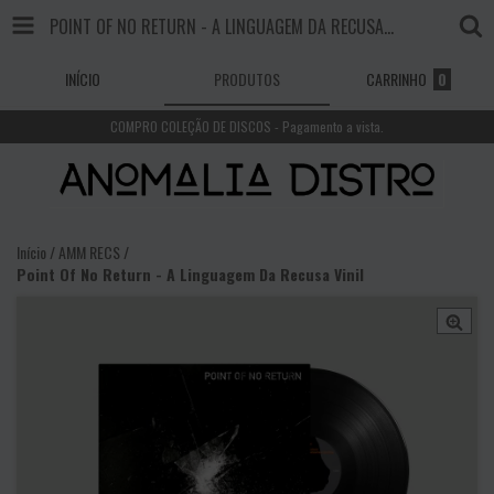
POINT OF NO RETURN - A LINGUAGEM DA RECUSA VINIL
INÍCIO
PRODUTOS
CARRINHO
0
COMPRO COLEÇÃO DE DISCOS - Pagamento a vista.
Início
/
AMM RECS
/
Point Of No Return - A Linguagem Da Recusa Vinil