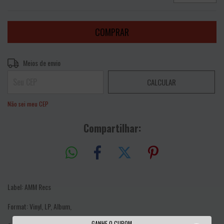
Entregas para o CEP:
ALTERAR CEP
Meios de envio
CALCULAR
Não sei meu CEP
Compartilhar:
Label: AMM Recs
Format: Vinyl, LP, Album,
GANHE O CUPOM