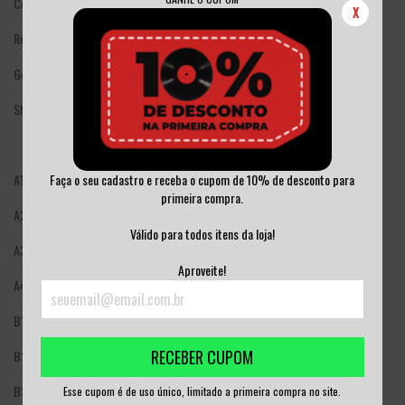
Country: Brazil
X
Released: Dec 16, 2024
Genre: Rock
Style: Hardcore
Faça o seu cadastro e receba o cupom de 10% de desconto para
A1
A Fronteira
2:27
primeira compra.
A2
Guile
2:20
Válido para todos itens da loja!
A3
Informal Arcaico
2:08
Aproveite!
A4
A Song Of Incubating Despotism
2:14
B1
Potency
2:22
RECEBER CUPOM
B2
Corroded Cartopia
2:08
B3
De Segunda Classe Para O Abismo
2:14
Esse cupom é de uso único, limitado a primeira compra no site.