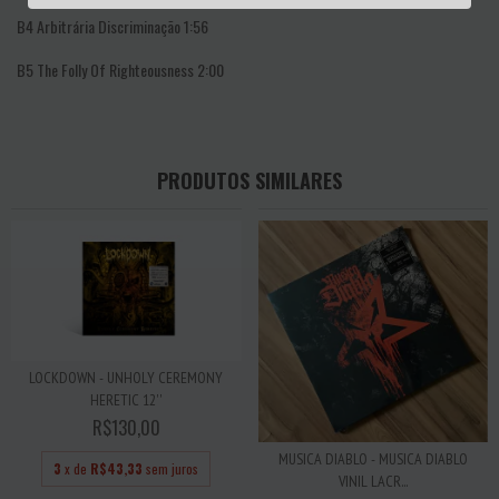
B4
Arbitrária Discriminação
1:56
B5
The Folly Of Righteousness
2:00
PRODUTOS SIMILARES
LOCKDOWN - UNHOLY CEREMONY
HERETIC 12''
R$130,00
MUSICA DIABLO - MUSICA DIABLO
3
x de
R$43,33
sem juros
VINIL LACR...