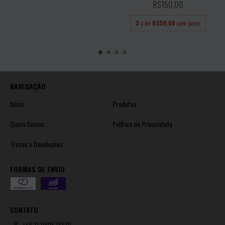
R$150,00
3
x de
R$50,00
sem juros
NAVEGAÇÃO
Início
Produtos
Quem Somos
Política de Privacidade
Trocas e Devoluções
FORMAS DE ENVIO
CONTATO
+55 11 980576501