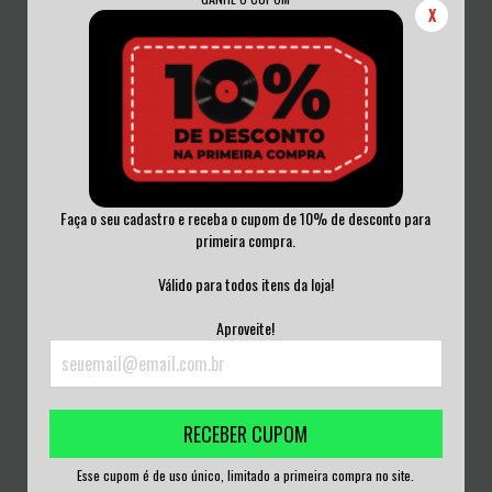
X
Faça o seu cadastro e receba o cupom de 10% de desconto para
primeira compra.
RED FANG - MURDER THE
MAMMATUS - HEADY MENTAL VINIL
Válido para todos itens da loja!
MOUNTAINS VINIL GA...
LACRADO
R$300,00
R$300,00
Aproveite!
3
x de
R$100,00
sem juros
3
x de
R$100,00
sem juros
RECEBER CUPOM
Esse cupom é de uso único, limitado a primeira compra no site.