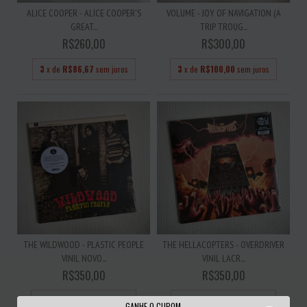
ALICE COOPER - ALICE COOPER'S
VOLUME - JOY OF NAVIGATION (A
GREAT...
TRIP TROUG...
R$260,00
R$300,00
3
x de
R$86,67
sem juros
3
x de
R$100,00
sem juros
THE WILDWOOD - PLASTIC PEOPLE
THE HELLACOPTERS - OVERDRIVER
VINIL NOVO...
VINIL LACR...
R$350,00
R$350,00
3
x de
R$116,67
sem juros
3
x de
R$116,67
sem juros
GANHE O CUPOM