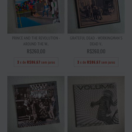
PRINCE AND THE REVOLUTION -
GRATEFUL DEAD - WORKINGMAN'S
AROUND THE W...
DEAD V...
R$260,00
R$260,00
3
x de
R$86,67
sem juros
3
x de
R$86,67
sem juros