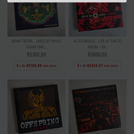
BRANT BJORK - SAVED BY MAGIC
ALTER BRIDGE - LIVE AT THE O2
AGAIN VINIL...
ARENA + RA...
R$300,00
R$800,00
3
x de
R$100,00
sem juros
3
x de
R$266,67
sem juros