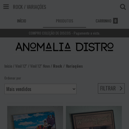
ROCK / VARIAÇÕES
INÍCIO
PRODUTOS
CARRINHO
0
COMPRO COLEÇÃO DE DISCOS - Pagamento a vista.
Início
/
Vinil 12''
/
Vinil 12'' Novo
/
Rock / Variações
Ordenar por
FILTRAR