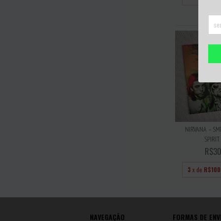
NIRVANA – SME
SPIRIT 
R$30
3
x de
R$100
NAVEGAÇÃO
FORMAS DE ENV