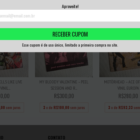
3
x de
R$106,67
sem juros
3
x de
R$100,00
sem
Aproveite!
RECEBER CUPOM
Esse cupom é de uso único, limitado a primeira compra no site.
LLS LIKE LIVE
MY BLOODY VALENTINE – PEEL
MOTÖRHEAD – ACE OF
VINIL...
SESSION AND R...
VINIL EUROPA
0,00
R$300,00
R$280,00
,00
sem juros
3
x de
R$100,00
sem juros
3
x de
R$93,33
sem
IO
CONTATO