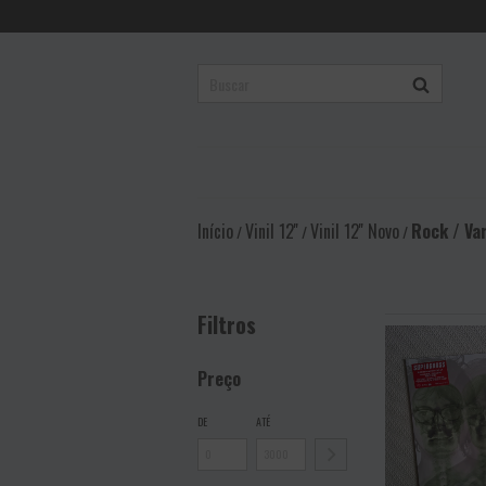
Início
Vinil 12''
Vinil 12'' Novo
Rock / Va
/
/
/
Filtros
Preço
DE
ATÉ