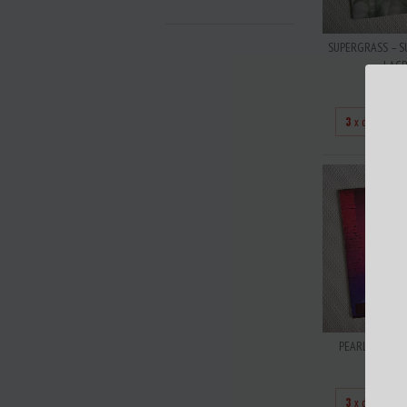
SUPERGRASS – S
LAC
R$30
3
x de
R$100
PEARL JAM – T
R$32
3
x de
R$106