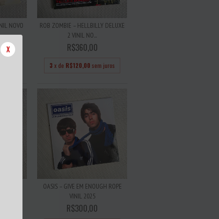
NIL NOVO
ROB ZOMBIE – HELLBILLY DELUXE
2 VINIL NO...
R$360,00
X
 juros
3
x de
R$120,00
sem juros
YD VINIL
OASIS – GIVE EM ENOUGH ROPE
VINIL 2025
R$300,00