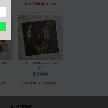
 juros
3
x de
R$100,00
sem juros
 SPADES
LIVING COLOUR – STAIN VINIL
2024
R$290,00
 juros
3
x de
R$96,67
sem juros
REDES SOCIAIS