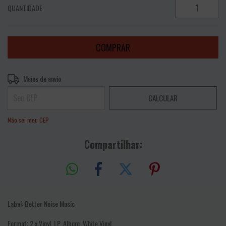
QUANTIDADE
Entregas para o CEP:
ALTERAR CEP
Meios de envio
CALCULAR
Não sei meu CEP
Compartilhar:
Label: Better Noise Music
Format: 2 x Vinyl, LP, Album, White Vinyl