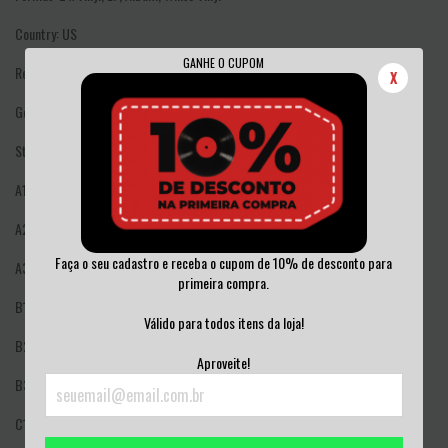
Country: US
GANHE O CUPOM
Released: Aug 19, 2022
X
Genre: Rock
Style: Alternative Metal, Groove Metal, Nu Metal
A1
Welcome To The Circus
4:16
A2
Afterlife
4:03
Faça o seu cadastro e receba o cupom de 10% de desconto para
A3
Times Like These
3:29
primeira compra.
B1
Roll Dem Bones
3:19
Válido para todos itens da loja!
B2
Pick Up Behind You
3:08
Aproveite!
B3
Judgement Day
4:52
C1
IOU
4:27