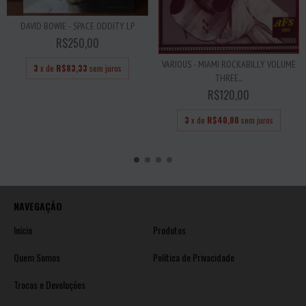
DAVID BOWIE - SPACE ODDITY LP
R$250,00
VARIOUS - MIAMI ROCKABILLY VOLUME
3
x de
R$83,33
sem juros
THREE...
R$120,00
3
x de
R$40,00
sem juros
NAVEGAÇÃO
Início
Produtos
Quem Somos
Política de Privacidade
Trocas e Devoluções