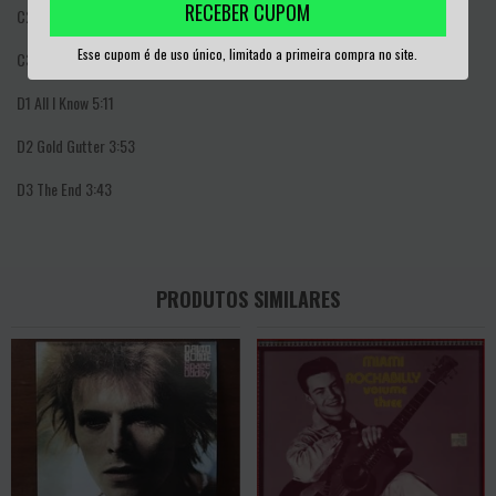
RECEBER CUPOM
C2
Thanks For Asking
3:18
Esse cupom é de uso único, limitado a primeira compra no site.
C3
Blood And Tar
3:22
D1
All I Know
5:11
D2
Gold Gutter
3:53
D3
The End
3:43
PRODUTOS SIMILARES