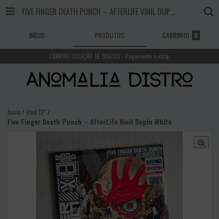
FIVE FINGER DEATH PUNCH – AFTERLIFE VINIL DUPLO WHITE
INÍCIO
PRODUTOS
CARRINHO
0
COMPRO COLEÇÃO DE DISCOS - Pagamento a vista.
Início
/
Vinil 12''
/
Five Finger Death Punch – AfterLife Vinil Duplo White