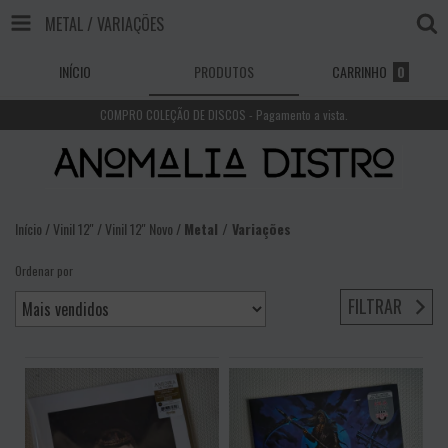
METAL / VARIAÇÕES
INÍCIO
PRODUTOS
CARRINHO
0
COMPRO COLEÇÃO DE DISCOS - Pagamento a vista.
Início
/
Vinil 12''
/
Vinil 12'' Novo
/
Metal / Variações
Ordenar por
FILTRAR