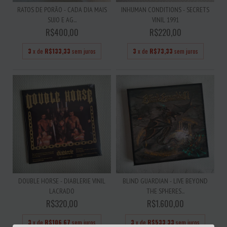
RATOS DE PORÃO - CADA DIA MAIS
INHUMAN CONDITIONS - SECRETS
SUJO E AG...
VINIL 1991
R$400,00
R$220,00
3
x de
R$133,33
sem juros
3
x de
R$73,33
sem juros
DOUBLE HORSE - DIABLERIE VINIL
BLIND GUARDIAN - LIVE BEYOND
LACRADO
THE SPHERES...
R$320,00
R$1.600,00
3
x de
R$106,67
sem juros
3
x de
R$533,33
sem juros