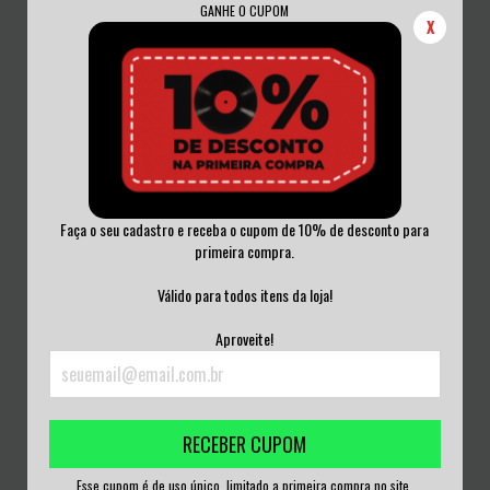
GANHE O CUPOM
X
Faça o seu cadastro e receba o cupom de 10% de desconto para
primeira compra.
EELS - EXTREME WITCHCRAFT VINIL
MOTÖRHEAD - UNDER THE KNIFE -
LACRADO
THE SINGLE...
Válido para todos itens da loja!
R$270,00
R$270,00
Aproveite!
3
x de
R$90,00
sem juros
3
x de
R$90,00
sem juros
RECEBER CUPOM
Esse cupom é de uso único, limitado a primeira compra no site.