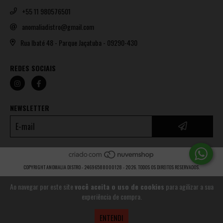
+55 11 980576501
anomaliadistro@gmail.com
Rua Ibaté 48 - Parque Jaçatuba - 09290-430
REDES SOCIAIS
NEWSLETTER
COPYRIGHT ANOMALIA DISTRO - 24696588000128 - 2026. TODOS OS DIREITOS RESERVADOS.
Ao navegar por este site
você aceita o uso de cookies
para agilizar a sua
experiência de compra.
ENTENDI