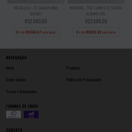
METALLICA - ST. ANGER VINIL
PANTERA - THE COMPLETE STUDIO
BOXSET
ALBUMS 199...
R$2.000,00
R$2.500,00
3
x de
R$666,67
sem juros
3
x de
R$833,33
sem juros
NAVEGAÇÃO
Início
Produtos
Quem Somos
Política de Privacidade
Trocas e Devoluções
FORMAS DE ENVIO
CONTATO