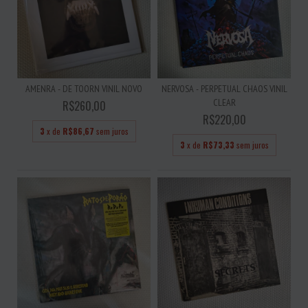
AMENRA - DE TOORN VINIL NOVO
NERVOSA - PERPETUAL CHAOS VINIL
CLEAR
R$260,00
R$220,00
3
x de
R$86,67
sem juros
3
x de
R$73,33
sem juros