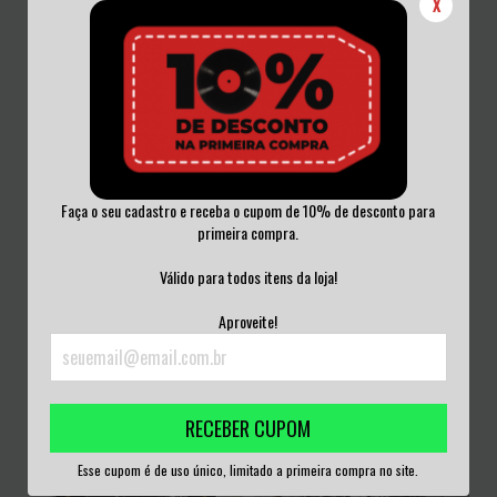
X
Faça o seu cadastro e receba o cupom de 10% de desconto para
primeira compra.
BEHEMOTH - SVENTEVITH VINIL
BEHEMOTH - SATANICA VINIL 2013
2018
Válido para todos itens da loja!
R$270,00
R$300,00
Aproveite!
3
x de
R$90,00
sem juros
3
x de
R$100,00
sem juros
RECEBER CUPOM
Esse cupom é de uso único, limitado a primeira compra no site.