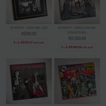
BEHEMOTH - GROM VINIL 2018
BEHEMOTH - EVANGELION VINIL
2020 AUTOGRA...
R$350,00
R$1.200,00
3
x de
R$116,67
sem juros
3
x de
R$400,00
sem juros