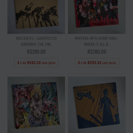
INOCENTES - GAROTOS DO
PANTERA WITH KERRY KING -
SUBURBIO: THE 198...
WHERE IT ALL B...
R$280,00
R$280,00
3
x de
R$93,33
sem juros
3
x de
R$93,33
sem juros