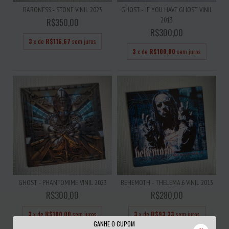
BARONESS - STONE VINIL 2023
GHOST - IF YOU HAVE GHOST VINIL
2013
R$350,00
R$300,00
3
x de
R$116,67
sem juros
3
x de
R$100,00
sem juros
GHOST - PHANTOMIME VINIL 2023
BEHEMOTH - THELEMA.6 VINIL 2013
R$300,00
R$280,00
3
x de
R$100,00
sem juros
3
x de
R$93,33
sem juros
GANHE O CUPOM