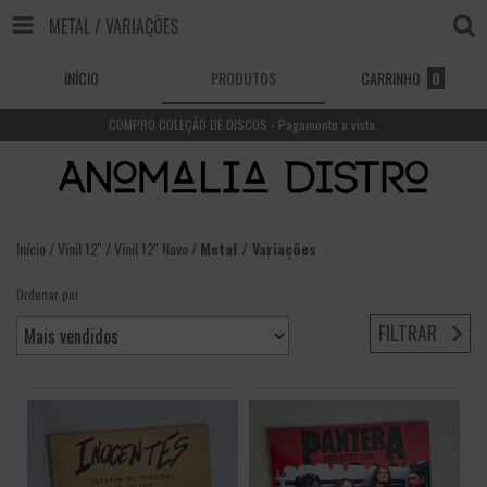
METAL / VARIAÇÕES
INÍCIO
PRODUTOS
CARRINHO
0
COMPRO COLEÇÃO DE DISCOS - Pagamento a vista.
Início
/
Vinil 12''
/
Vinil 12'' Novo
/
Metal / Variações
Ordenar por
FILTRAR