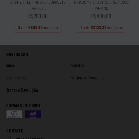
STIFF LITTLE FINGERS - COMPLETE
ROB ZOMBIE - ASTRO-CREEP: 2000
CHAOS VI...
LIVE VINI...
R$280,00
R$400,00
3
x de
R$93,33
sem juros
3
x de
R$133,33
sem juros
NAVEGAÇÃO
Início
Produtos
Quem Somos
Política de Privacidade
Trocas e Devoluções
FORMAS DE ENVIO
CONTATO